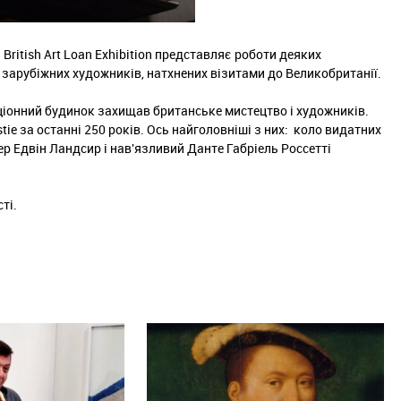
 British Art Loan Exhibition представляє роботи деяких
зарубіжних художників, натхнених візитами до Великобританії.
аукціонний будинок захищав британське мистецтво і художників.
stie за останні 250 років. Ось найголовніші з них: коло видатних
 сер Едвін Ландсир і нав'язливий Данте Габріель Россетті
ті.