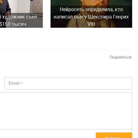
Нейросеть определила, кто
 художник съел
написал пьесу Шекспира Генрих
 $150 тысяч
VIII
Поделиться:
Написать