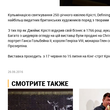
Кульмінацією святкування 250-річного ювілею Крісті, Defining
найбільш видатних британських художників поряд з творами 
З тих пір як Джеймс Крісті відкрив свій бізнес в 1766 році, 
Багато з шедеврів огляду на цій виставці були продані на Chri
портрет Ганса Гольбейна II, короля Генріха VIII, монарха Глен
Прозерпіна.
Виставка проходить з 17 червня по 15 липня на Кінг-стріт Кріс
26.06.2016
СМОТРИТЕ ТАКЖЕ