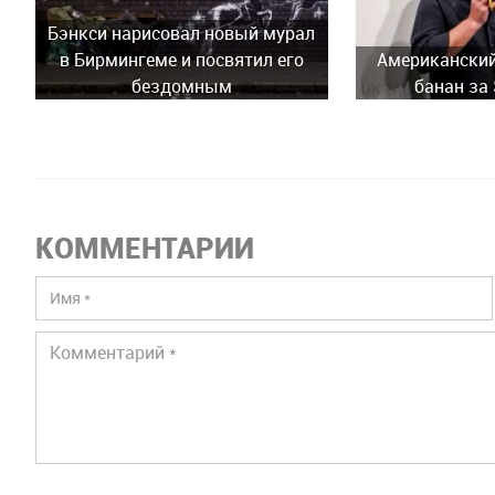
Бэнкси нарисовал новый мурал
в Бирмингеме и посвятил его
Американский
бездомным
банан за
КОММЕНТАРИИ