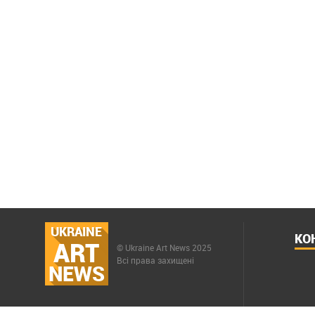
UKRAINE
КО
ART
© Ukraine Art News 2025
Всі права захищені
NEWS