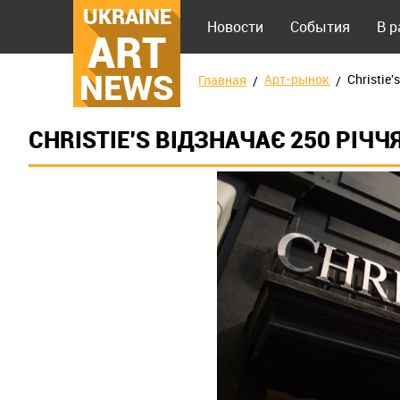
UKRAINE
Новости
События
В 
ART
NEWS
Арт-рынок
Сhristie
Главная
СHRISTIE'S ВІДЗНАЧАЄ 250 РІЧЧ