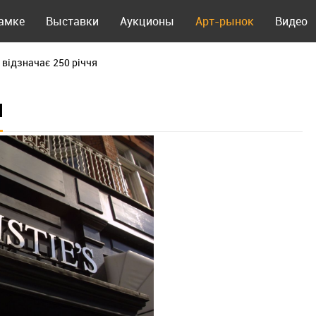
рамке
Выставки
Аукционы
Арт-рынок
Видео
's відзначає 250 річчя
Я