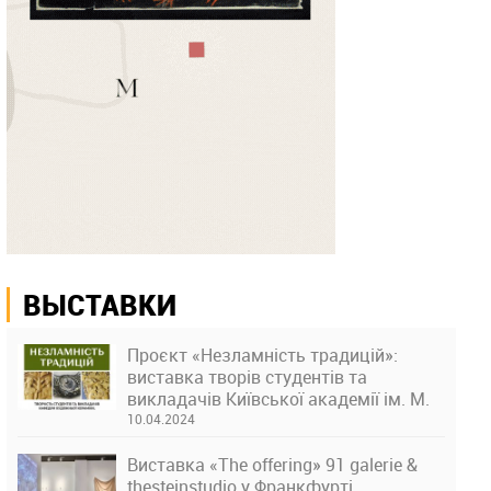
ВЫСТАВКИ
Проєкт «Незламність традицій»:
виставка творів студентів та
викладачів Київської академії ім. М.
Бойчука
10.04.2024
Виставка «The offering» 91 galerie &
thesteinstudio у Франкфурті