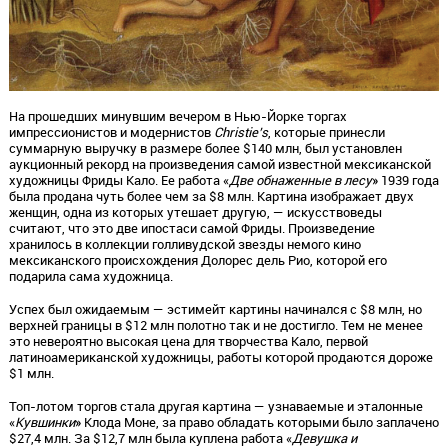
На прошедших минувшим вечером в Нью-Йорке торгах
импрессионистов и модернистов
Christie’s
, которые принесли
суммарную выручку в размере более $140 млн, был установлен
аукционный рекорд на произведения самой известной мексиканской
художницы Фриды Кало. Ее работа «
Две обнаженные в лесу
» 1939 года
была продана чуть более чем за $8 млн. Картина изображает двух
женщин, одна из которых утешает другую, — искусствоведы
считают, что это две ипостаси самой Фриды. Произведение
хранилось в коллекции голливудской звезды немого кино
мексиканского происхождения Долорес дель Рио, которой его
подарила сама художница.
Успех был ожидаемым — эстимейт картины начинался с $8 млн, но
верхней границы в $12 млн полотно так и не достигло. Тем не менее
это невероятно высокая цена для творчества Кало, первой
латиноамериканской художницы, работы которой продаются дороже
$1 млн.
Топ-лотом торгов стала другая картина — узнаваемые и эталонные
«
Кувшинки
» Клода Моне, за право обладать которыми было заплачено
$27,4 млн. За $12,7 млн была куплена работа «
Девушка и