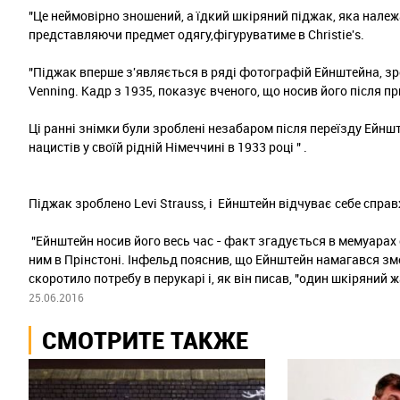
"Це неймовірно зношений, а їдкий шкіряний піджак, яка належ
представляючи предмет одягу,фігуруватиме в Сhristie's.
"Піджак вперше з'являється в ряді фотографій Ейнштейна, зро
Venning. Кадр з 1935, показує вченого, що носив його після п
Ці ранні знімки були зроблені незабаром після переїзду Ейнш
нацистів у своїй рідній Німеччині в 1933 році " .
Піджак зроблено Levi Strauss, і Ейнштейн відчуває себе спр
"Ейнштейн носив його весь час - факт згадується в мемуара
ним в Прінстоні. Інфельд пояснив, що Ейнштейн намагався зм
скоротило потребу в перукарі і, як він писав, "один шкіряний 
25.06.2016
СМОТРИТЕ ТАКЖЕ