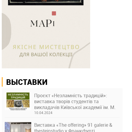
ВЫСТАВКИ
Проєкт «Незламність традицій»:
виставка творів студентів та
викладачів Київської академії ім. М.
Бойчука
10.04.2024
Виставка «The offering» 91 galerie &
thesteinstudio у Франкфурті