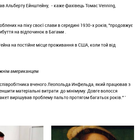
ав Альберту Ейнштейну, - каже фахівець Томас Venning,
блених на піку своєї слави в середині 1930-х років, "продовжує
рибуття на відпочинок в Багами .
тейна на постійне місце проживання в США, коли той від
авжнім американцем
х співробітника вченого Леопольда Инфельда, який працював з
еншити матеріальні витрати до мінімуму. Довге волосся
жакет вирішував проблему пальто протягом багатьох років." '