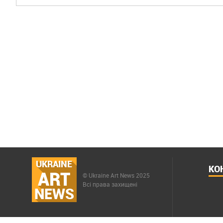
UKRAINE
КО
ART
© Ukraine Art News 2025
Всі права захищені
NEWS