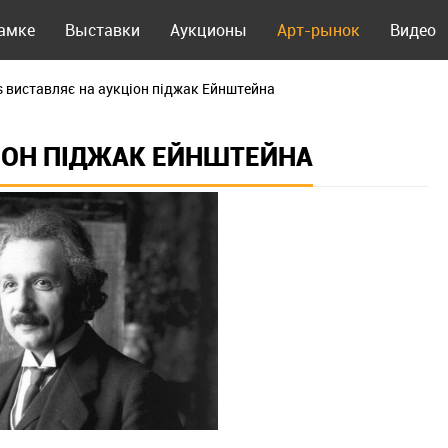
рамке
Выставки
Аукционы
Арт-рынок
Видео
's виставляє на аукціон піджак Ейнштейна
ЦІОН ПІДЖАК ЕЙНШТЕЙНА