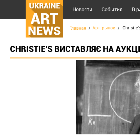
UKRAINE
Новости
События
В 
ART
NEWS
Арт-рынок
Сhristie
Главная
СHRISTIE'S ВИСТАВЛЯЄ НА АУК