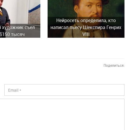
Нейросеть определила, кто
 художник съел
написал пьесу Шекспира Генрих
 $150 тысяч
VIII
Поделиться: