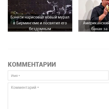
Бэнкси нарисовал новый мурал
в Бирмингеме и посвятил его
Американский
бездомным
банан за
КОММЕНТАРИИ