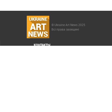
UKRAINE
ART
© Ukraine Art News 2025
Всі права захищені
NEWS
КОНТАКТЫ
МЕНЮ
Карта сайта
Реклама
РАСКРУТКА САЙТА ELIT-WEB
СОЗДАНИЕ САЙТОВ WEZOM