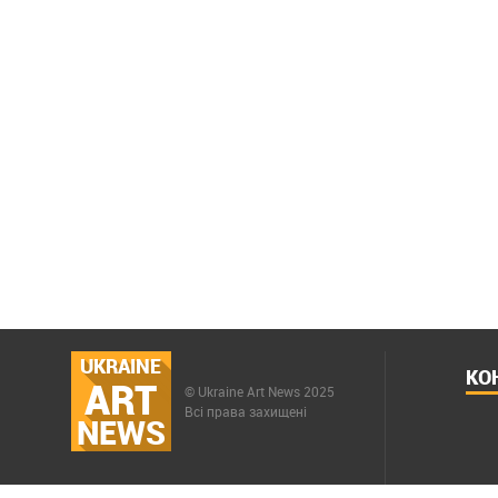
UKRAINE
КО
ART
© Ukraine Art News 2025
Всі права захищені
NEWS