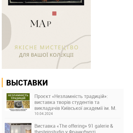
ВЫСТАВКИ
Проєкт «Незламність традицій»:
виставка творів студентів та
викладачів Київської академії ім. М.
Бойчука
10.04.2024
Виставка «The offering» 91 galerie &
thesteinstudio у Франкфурті