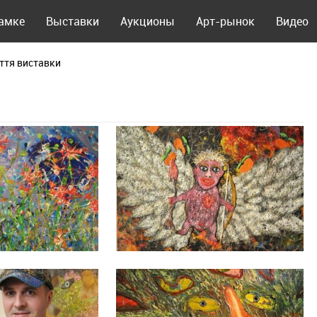
рамке
Выставки
Аукционы
Арт-рынок
Видео
ття виставки