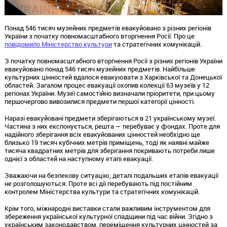
Понад 546 тисяч музейних предметів евакуйовано з різних регіонів
України з початку повномасштабного вторгнення Росії. Про це
повідомило Міністерство культури
та стратегічних комунікацій.
З початку повномасштабного вторгнення Росії з різних регіонів України
евакуйовано понад 546 тисяч музейних предметів. Найбільше
культурних цінностей вдалося евакуювати з Харківської та Донецької
областей. Загалом процес евакуації охопив колекції 63 музеїв у 12
регіонах України. Музеї самостійно визначали пріоритети, при цьому
першочергово вивозилися предмети першої категорії цінності.
Наразі евакуйовані предмети зберігаються в 21 українському музеї.
Частина з них експонується, решта — перебуває у фондах. Проте для
надійного зберігання всіх евакуйованих цінностей необхідно ще
близько 19 тисяч кубічних метрів приміщень, тоді як наявні майже
тисяча квадратних метрів для зберігання покривають потреби лише
однієї з областей на наступному етапі евакуації.
Зважаючи на безпекову ситуацію, деталі подальших етапів евакуації
не розголошуються. Проте всі дії перебувають під постійним
контролем Міністерства культури та стратегічних комунікацій.
Крім того, міжнародні виставки стали важливим інструментом для
збереження української культурної спадщини під час війни. Згідно з
українським законодавством, переміщення культурних цінностей за