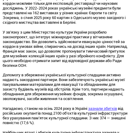
кордон можливе тільки для експозицій, реставрації чи наукових
досліджень. У 2022-2024 роках українські музейні предмети були
представлені на 162 виставках у різних країнах Європи та світу.
Зокрема, з січня 2025 року 60 картин з Одеського музею західного і
східного мистецтва виставлені в Берліні.
У зв’язку з цим Міністерство культури України розробило
законопроект, що інтегрує міжнародні практики у вітчизняне
законодавство. Він дозволить здійснювати евакуацію цінностей за
кордон в умовах війни, спираючись на досвід інших країн. Наприклад,
Франція має закон, що дозволяє пропонувати тимчасовий притулок
для музейних колекцій інших країн у разі збройного конфлікту. Для
цього необхідно отримати запит від відповідної держави або Ради
безпеки ООН.
Допомогу в збереженні української культурної спадщини активно
надають закордонні партнери. Вони забезпечують українські музеї
пакувальними матеріалами для евакуації та обладнанням для
захисту будівель музеїв від обстрілів. Крім того, партнери надають
обладнання для збереження музейних фондів, зокрема осушувачі,
зволожувачі, засоби живлення та освітлення.
Нагадаємо, станом на осінь 2024 року в Україні
зазнали збитків
від
російських окупантів понад 2100 об’єктів культурної інфраструктури
без урахування пам’яток культурної спадщини. З них 374 — знищені
повністю (17,6 %).
Найбільших втрат і збитків культурна інфраструктура зазнала у