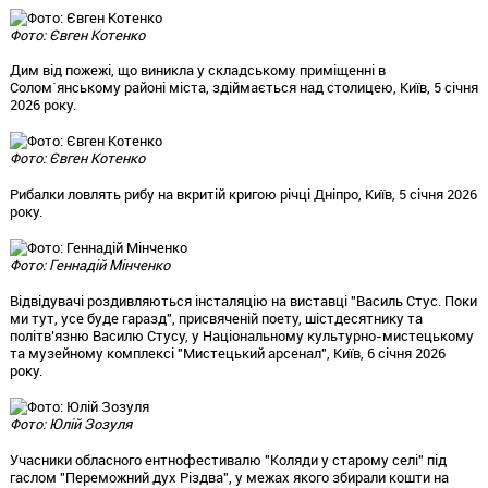
Фото: Євген Котенко
Дим від пожежі, що виникла у складському приміщенні в
Солом`янському районі міста, здіймається над столицею, Київ, 5 січня
2026 року.
Фото: Євген Котенко
Рибалки ловлять рибу на вкритій кригою річці Дніпро, Київ, 5 січня 2026
року.
Фото: Геннадій Мінченко
Відвідувачі роздивляються інсталяцію на виставці "Василь Стус. Поки
ми тут, усе буде гаразд", присвяченій поету, шістдесятнику та
політв’язню Василю Стусу, у Національному культурно-мистецькому
та музейному комплексі "Мистецький арсенал", Київ, 6 січня 2026
року.
Фото: Юлій Зозуля
Учасники обласного ентнофестивалю "Коляди у старому селі" під
гаслом "Переможний дух Різдва", у межах якого збирали кошти на