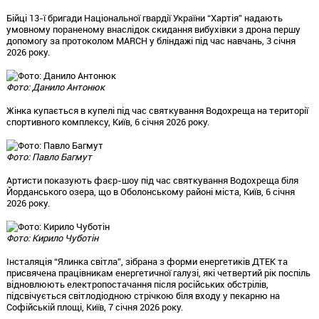
Бійці 13-ї бригади Національної гвардії України “Хартія” надають
умовному пораненому внаслідок скидання вибухівки з дрона першу
допомогу за протоколом MARCH у бліндажі під час навчань, 3 січня
2026 року.
Фото: Данило Антонюк
Жінка купається в купелі під час святкування Водохреща на території
спортивного комплексу, Київ, 6 січня 2026 року.
Фото: Павло Багмут
Артисти показують фаєр-шоу під час святкування Водохреща біля
Йорданського озера, що в Оболонському районі міста, Київ, 6 січня
2026 року.
Фото: Кирило Чуботін
Інсталяція “Ялинка світла”, зібрана з форми енергетиків ДТЕК та
присвячена працівникам енергетичної галузі, які четвертий рік поспіль
відновлюють електропостачання після російських обстрілів,
підсвічується світлодіодною стрічкою біля входу у пекарню на
Софійській площі, Київ, 7 січня 2026 року.