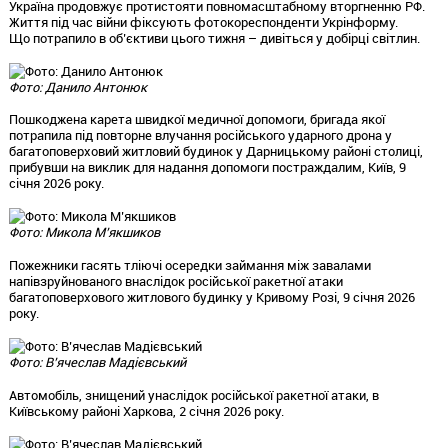
Україна продовжує протистояти повномасштабному вторгненню РФ.
Життя під час війни фіксують фотокореспонденти Укрінформу.
Що потрапило в об’єктиви цього тижня – дивіться у добірці світлин.
Фото: Данило Антонюк
Пошкоджена карета швидкої медичної допомоги, бригада якої
потрапила під повторне влучання російського ударного дрона у
багатоповерховий житловий будинок у Дарницькому районі столиці,
прибувши на виклик для надання допомоги постраждалим, Київ, 9
січня 2026 року.
Фото: Микола М’якшиков
Пожежники гасять тліючі осередки займання між завалами
напівзруйнованого внаслідок російської ракетної атаки
багатоповерхового житлового будинку у Кривому Розі, 9 січня 2026
року.
Фото: В’ячеслав Мадієвський
Автомобіль, знищений унаслідок російської ракетної атаки, в
Київському районі Харкова, 2 січня 2026 року.