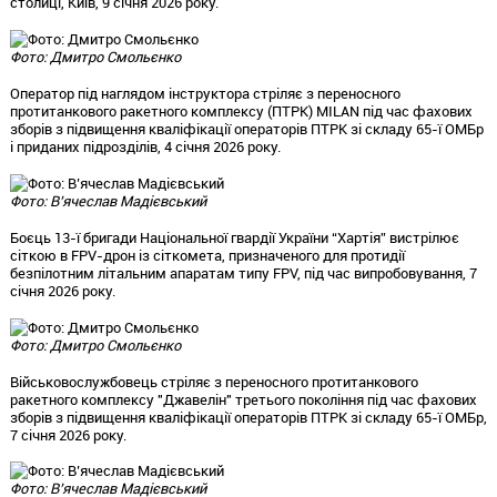
столиці, Київ, 9 січня 2026 року.
Фото: Дмитро Смольєнко
Оператор під наглядом інструктора стріляє з переносного
протитанкового ракетного комплексу (ПТРК) MILAN під час фахових
зборів з підвищення кваліфікації операторів ПТРК зі складу 65-ї ОМБр
і приданих підрозділів, 4 січня 2026 року.
Фото: В’ячеслав Мадієвський
Боєць 13-ї бригади Національної гвардії України “Хартія” вистрілює
сіткою в FPV-дрон із сіткомета, призначеного для протидії
безпілотним літальним апаратам типу FPV, під час випробовування, 7
січня 2026 року.
Фото: Дмитро Смольєнко
Військовослужбовець стріляє з переносного протитанкового
ракетного комплексу "Джавелін" третього покоління під час фахових
зборів з підвищення кваліфікації операторів ПТРК зі складу 65-ї ОМБр,
7 січня 2026 року.
Фото: В’ячеслав Мадієвський