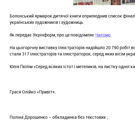
Болонський ярмарок дитячої книги оприлюднив список фіналіст
українських художників і художниць.
Як передає Укрінформ, про це повідомляє
Читомо
.
На цьогорічну виставку ілюстраторів надійшло 20 790 робіт від 
стали 317 ілюстраторів та ілюстраторок, серед яких вісім укр
Юлія Ґвілім «Серед всяких істот і метеликів, на листку одної к
Грася Олійко «Привіт»;
Поліна Дорошенко – обкладинка без текстових ;