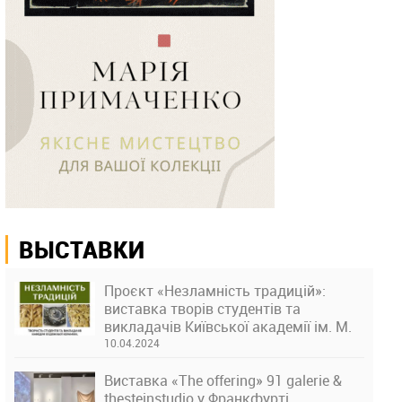
ВЫСТАВКИ
Проєкт «Незламність традицій»:
виставка творів студентів та
викладачів Київської академії ім. М.
Бойчука
10.04.2024
Виставка «The offering» 91 galerie &
thesteinstudio у Франкфурті