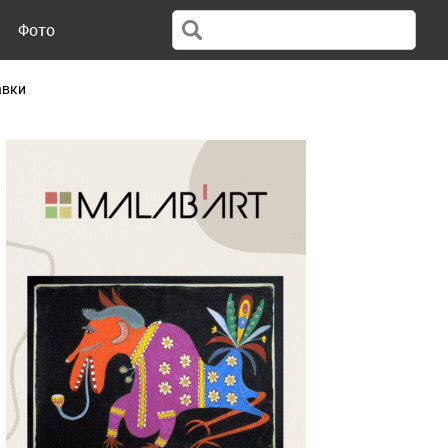
Фото
авки