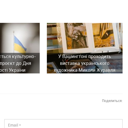
ється культурно-
У Вашингтоні проходить
проєкт до Дня
виставка українського
сті України
художника Миколи Журавля
Поделиться: