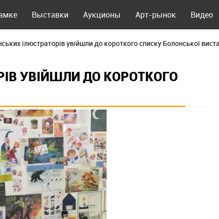
рамке
Выставки
Аукционы
Арт-рынок
Видео
їнських ілюстраторів увійшли до короткого списку Болонської вист
РІВ УВІЙШЛИ ДО КОРОТКОГО