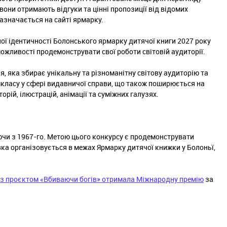
е вони отримають відгуки та цінні пропозиції від відомих
 зазначається на сайті ярмарку.
ної ідентичності Болонського ярмарку дитячої книги 2027 року
можливості продемонструвати свої роботи світовій аудиторії.
, яка збирає унікальну та різноманітну світову аудиторію та
класу у сфері видавничої справи, що також поширюється на
торій, ілюстрацій, анімації та суміжних галузях.
чи з 1967-го. Метою цього конкурсу є продемонструвати
авка організовується в межах Ярмарку дитячої книжки у Болоньї,
із проєктом «Вбиваючи богів» отримала Міжнародну премію
за