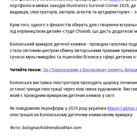
портфоліо в межах заходів Illustrators Survival Corner 2026, д
видавців, ілюстраторів, авторів, агентів та артдиректорів», -
Крім того, одного з фіналістів оберуть для створення візуаль
під керівництвом дизайн-студії Chialab, що дасть додаткові 
Болонський ярмарок дитячої книжки - провідна галузева подія
стала світовим центром обміну авторськими правами преміум
сучасні мультимедійні та ліцензійні бізнеси у сфері дитячих іс
Читайте також:
За «Тореадорами з Васюківки» знімуть фільм
Болонська виставка ілюстраторів проходить щороку, починаю
останні тренди ілюстрації через нові імена художників. Вист
який є провідним ярмарком дитячих книжок у світі.
Як повідомляв Укрінформ, у 2025 році українка
Марія Гайдук 
ілюстрацію на Болонському дитячому книжковому ярмарку.
Фото: bolognachildrensbookfair.com