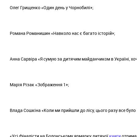
Олег Грищенко «Один день у Чорнобилі»;
Романа Романишин «Навколо нас є багато історій»;
Анна Сарвіра «Я сумую за дитячим майданчиком в Україні, хоч
Марія Різак «Зображення 1»;
Влада Сошкіна «Коли ми прийшли до лісу, цього разу все було
«Усі фіналісти на Болонському ярмарку дитячої
книги
отримаю