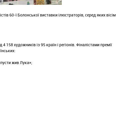
ів 60-ї Болонської виставки ілюстраторів, серед яких вісім
4 158 художників із 95 країн і регіонів. Фіналістами премії
аїнських:
апусти жив Лука»;