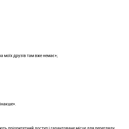
а моїх друзів там вже немає»;
 інакше».
ть пріоритетний доступ і гарантоване місце для перегляду