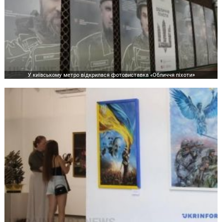
У київському метро відкрилася фотовиставка «Обличчя піхоти»