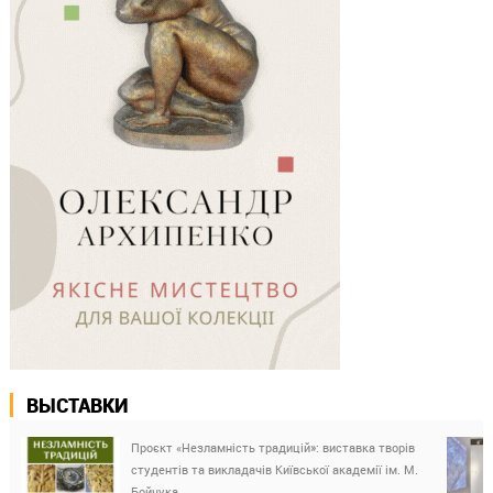
ВЫСТАВКИ
Проєкт «Незламність традицій»: виставка творів
студентів та викладачів Київської академії ім. М.
Бойчука