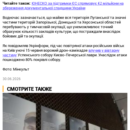
Читайте також:
ЮНЕСКО за підтримки ЄС спрямовує €2 мільйони на
збереження документальної спадщини України
Водночас зазначається, що майже вся територія Луганської та значні
частини територій Запорізької, Донецької та Херсонської областей
перебувають у тимчасовій окупації, що унеможливлює точний
обрахунок кількості закладів культури, що постраждали внаслідок
бойових дій та окупації.
Як повідомляв Укрінформ, під час повітряної атаки російських військ
на Київ уночі 15 червня ворожий дрон-камікадзе
влучив у вівтарну
частину
Успенського собору Києво-Печерської лаври. Унаслідок атаки
пошкоджено 80% покрівлі собору.
Фото: Мінкульт
30.06.2026
СМОТРИТЕ ТАКЖЕ