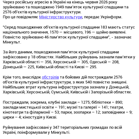
Через російську агресію в Україні на кінець червня 2026 року
зруйновано та пошкоджено 1949 пам’яток культурної спадщини та
2576 об’єктів культурної інфраструктури.
Про це повідомляє
Міністерство культури
, передає Укрінформ.
"Серед пошкоджених об’єктів культурної спадщини 183 мають статус
національного значення, 1570 — місцевого, 196 — щойно виявлені.
Повністю зруйновано 46 пам’яток культурної спадщини", - зазначає
Мінкульт.
За його даними, пошкодження пам’яток культурної спадщини
зафіксовано у 18 областях. Найбільших руйнувань зазнали пам’ятки у
Харківській області — 356, Херсонській — 305, Одеській — 208,
Донецькій — 225, Київській області та Києві — 295.
Крім того, внаслідок
обстрілів
та бойових дій постраждали 2576
об’єктів культурної інфраструктури, з яких 540 повністю знищені.
Найбільших втрат культурна інфраструктура зазнала у Донецькій,
Харківській, Херсонській, Сумській, Київській і Запорізькій областях.
Постраждали, зокрема, клубні заклади – 1275; бібліотеки – 890;
заклади мистецької освіти – 191; музеї та галереї – 141; театри,
кінотеатри та філармонії – 53; парки, зоопарки – 12; заповідники – 9;
цирки – 4; кіностудія у Києві.
Руйнування зафіксовані у 347 територіальних громадах по всій
Україні, поінформували у Мінкульті.