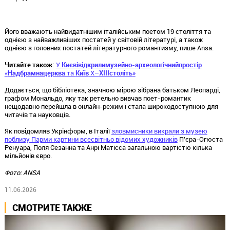
Його вважають найвидатнішим італійським поетом 19 століття та
однією з найважливіших постатей у світовій літературі, а також
однією з головних постатей літературного романтизму, пише Ansa.
Читайте також:
У
Києві
відкрили
музейно
-
археологічний
простір
«
Надбрамна
церква
та
Київ
X–
XIII
століть
»
Додається, що бібліотека, значною мірою зібрана батьком Леопарді,
графом Мональдо, яку так ретельно вивчав поет-романтик
нещодавно перейшла в онлайн-режим і стала широкодоступною для
читачів та науковців.
Як повідомляв Укрінформ, в Італії
зловмисники викрали з музею
поблизу Парми картини всесвітньо відомих художників
П'єра-Огюста
Ренуара, Поля Сезанна та Анрі Матісса загальною вартістю кілька
мільйонів євро.
Фото: ANSA
11.06.2026
СМОТРИТЕ ТАКЖЕ