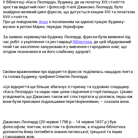
У бібліотеці «Каса Леопарді», будинку, де на початку XIX століття
зростав видатний поет і філософ Італії Джакомо Леопарді, було
знайдено великий цикл фресок, що датується кінцем XVI та початком
XVII століття.
Про це повідомляє
Ansa
з посиланням на адміністрацію будинку-
музею в регіоні Марке, передає Укрінформ.
За заявою керівництва Будинку Леопарді, фрески були виявлені під
час робіт з укріплення та реставрації
бібліотеки
, де цей обдарований
геній так захоплено занурювався у вивчення стародавніх книг, що
згодом позначилося на його слабкому здоров’ї.
Своїми враженнями про відкриття фресок поділилась нащадок поета
та голова Будинку, графиня Олімпія Леопарді.
«Це відкриття ще більше збагачує історичну та художню спадщину
«Каса Леопарді» та надає нам цінне свідчення історії палаццо. Цікаво
усвідомити, що Джакомо також міг спостерігати ці розписи, перш ніж
вони були приховані подальшими перетвореннями», – сказала вона.
Джакомо Леопарді (29 червня 1798 р. - 14 червня 1837 р.) був
філософом, поетом, есеїстом та філологом, а згадана бібліотека
допомогла йому поглибити знання латинської, грецької та інших
стародавніх мов.