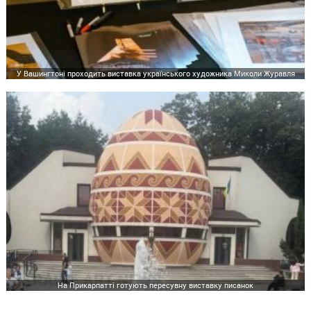
У Вашингтоні проходить виставка українського художника Миколи Журавля
На Прикарпатті готують пересувну виставку писанок