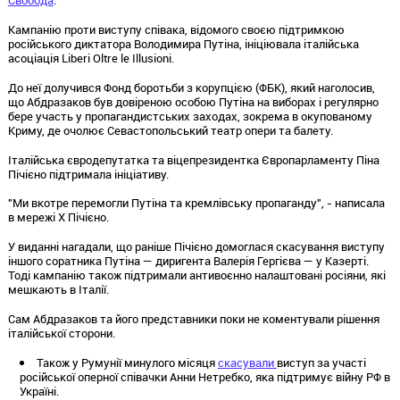
Кампанію проти виступу співака, відомого своєю підтримкою
російського диктатора Володимира Путіна, ініціювала італійська
асоціація Liberi Oltre le Illusioni.
До неї долучився Фонд боротьби з корупцією (ФБК), який наголосив,
що Абдразаков був довіреною особою Путіна на виборах і регулярно
бере участь у пропагандистських заходах, зокрема в окупованому
Криму, де очолює Севастопольський театр опери та балету.
Італійська євродепутатка та віцепрезидентка Європарламенту Піна
Пічієно підтримала ініціативу.
"Ми вкотре перемогли Путіна та кремлівську пропаганду", - написала
в мережі X Пічієно.
У виданні нагадали, що раніше Пічієно домоглася скасування виступу
іншого соратника Путіна — диригента Валерія Гергієва — у Казерті.
Тоді кампанію також підтримали антивоєнно налаштовані росіяни, які
мешкають в Італії.
Сам Абдразаков та його представники поки не коментували рішення
італійської сторони.
Також у Румунії минулого місяця
скасували
виступ за участі
російської оперної співачки Анни Нетребко, яка підтримує війну РФ в
Україні.