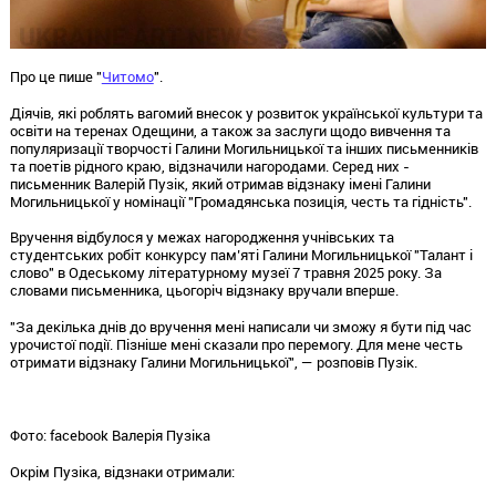
Про це пише "
Читомо
".
Діячів, які роблять вагомий внесок у розвиток української культури та
освіти на теренах Одещини, а також за заслуги щодо вивчення та
популяризації творчості Галини Могильницької та інших письменників
та поетів рідного краю, відзначили нагородами. Серед них -
письменник Валерій Пузік, який отримав відзнаку імені Галини
Могильницької у номінації "Громадянська позиція, честь та гідність".
Вручення відбулося у межах нагородження учнівських та
студентських робіт конкурсу пам’яті Галини Могильницької "Талант і
слово" в Одеському літературному музеї 7 травня 2025 року. За
словами письменника, цьогоріч відзнаку вручали вперше.
"За декілька днів до вручення мені написали чи зможу я бути під час
урочистої події. Пізніше мені сказали про перемогу. Для мене честь
отримати відзнаку Галини Могильницької", — розповів Пузік.
Фото: facebook Валерія Пузіка
Окрім Пузіка, відзнаки отримали: