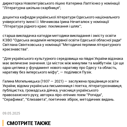
директорка Новопетрівського ліцею Катерина Лаптієнко у номінації
"Літературна шкільна скарбниця";
доцентка кафедри української літератури Одеського національного
університету імені І.І. Мечникова Ірина Нечиталюк у номінації
"Література рідного краю: покликання і шлях";
старша викладачка катедри методики викладання і змісту освіти
КЗВО "Одеська академія неперервної освіти Одеської обласної ради"
Світлана Свінтковська у номінації "Методичні перлини літературного
краєзнавства".
"Для українського культурного середовища на півдні України відзнака
має величезне значення. Це місток між минулим та майбутнім. Це ще
одна цеглина у фундамент нового наративу про Одесу та область,
наративу без імперського міфу", — поділився Пузік.
Галина Могильницька (1937 — 2021) — заслужена працівниця освіти
України, відома українська письменниця і поетка, літературознавиця,
публіцистка, громадська діячка, учасниця українського
правозахисного руху, авторка ліро-епічних поем "Рогніда",
"Серафима", "Єлизавета", поетичних збірок, методичних видань.
09.05.2025
СМОТРИТЕ ТАКЖЕ