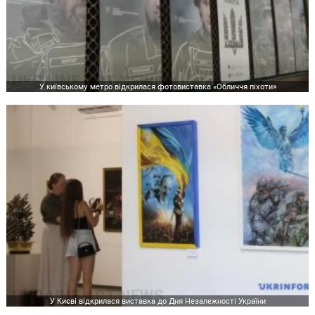
У київському метро відкрилася фотовиставка «Обличчя піхоти»
У Києві відкрилася виставка до Дня Незалежності України