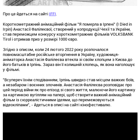
Про це йдеться на сайті
IFFI
.
Короткометражний анімаційний фільм "Я померла в Ірпені" (I Died in
Irpin) Анастасії Фалілеєвої, створений у копродукції Чехії та України,
став переможцем конкурсу короткометражних фільмів VOLKSBANK
Tirol і отримав приз у розмірі 1000 євро.
Згідно з описом, коли 24 лютого 2022 року розпочалося
повномасштабне російське вторгнення в Україну, художниця-
аніматорка Анастасія Фалілеєва втекла зі своїм хлопцем з Києва до
його батьків в Ірпінь. Зараз він її колишній хлопець, як вона наголошує
у фільмі.
"Всупереч їхнім сподіванням, Ірпінь швидко став місцем важких боїв,
а незабаром і воєнних злочинів. Анастасія Фалілеєва розповідає про
цей період війни як про епізод зі свого життя, малюючи його картинку
за картинкою вугіллям на папері, щоб створити важкий анімаційний
фільм із сюрреалістичними ідеями, що перемежовуються
відеокліпами", - йдеться в описі на сайті кінофестивалю.