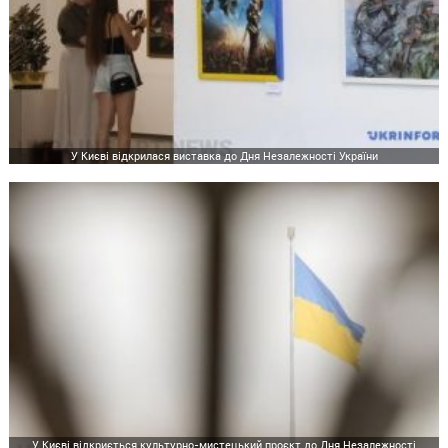
У Києві відкрилася виставка до Дня Незалежності України
У Києві відкриється культурно-мистецький проєкт до Дня Незалежності