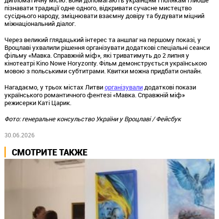
дипломатичну місію: вони допомагають українцям і полякам глибше
пізнавати традиції одне одного, відкривати сучасне мистецтво
сусіднього народу, зміцнювати взаємну довіру та будувати міцний
міжнаціональний діалог.
Через великий глядацький інтерес та аншлаг на першому показі, у
Вроцлаві ухвалили рішення організувати додаткові спеціальні сеанси
фільму «Мавка. Справжній міф», які триватимуть до 2 липня у
кінотеатрі Kino Nowe Horyzonty. Фільм демонструється українською
мовою з польськими субтитрами. Квитки можна придбати онлайн.
Нагадаємо, у трьох містах Литви
організували
додаткові покази
українського романтичного фентезі «Мавка. Справжній міф»
режисерки Каті Царик.
Фото: генеральне консульство України у Вроцлаві / Фейсбук
30.06.2026
СМОТРИТЕ ТАКЖЕ