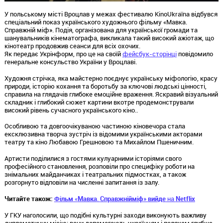
У польському місті Вроцлав у межах фестивалю KinoUkraїna відбувся
спеціальний показ українського художнього фільму «Мавка.
Справжній міф». Подія, організована для української громади та
шанувальників кінематографа, викликала такий високий ажіотаж, що
кінотеатр продовжив сеанси для всіх охочих.
Як передає Укрінформ, про це на своїй
фейсбук-сторінці
повідомило
генеральне консульство України у Вроцлаві.
Художня стрічка, яка майстерно поєднує українську міфологію, красу
природи, історію кохання та боротьбу за ключові людські цінності,
справила на глядачів глибоке емоційне враження. Яскравий візуальний
складник і глибокий сюжет картини вкотре продемонстрували
високий рівень сучасного українського кіно..
Особливою та довгоочікуваною частиною кіновечора стала
ексклюзивна творча зустріч із відомими українськими акторами
театру та кіно Любавою Грешновою та Михайлом Пшеничним.
Артисти поділилися з гостями кулуарними історіями свого
професійного становлення, розповіли про специфіку роботи на
знімальних майданчиках і театральних підмостках, а також
розгорнуто відповіли на численні запитання із залу.
Читайте також:
Фільм
«
Мавка
.
Справжній
міф
»
вийде
на
Netflix
У ГКУ наголосили, що подібні культурні заходи виконують важливу