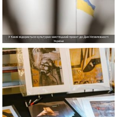
У Києві відкриється культурно-мистецький проєкт до Дня Незалежності
України