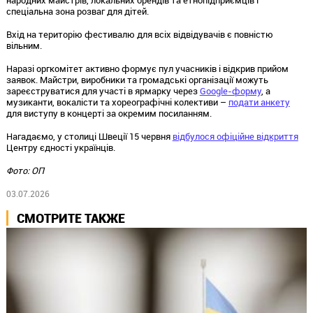
народних майстрів, локальних брендів та етнопідприємців і
спеціальна зона розваг для дітей.
Вхід на територію фестивалю для всіх відвідувачів є повністю
вільним.
Наразі оргкомітет активно формує пул учасників і відкрив прийом
заявок. Майстри, виробники та громадські організації можуть
зареєструватися для участі в ярмарку через
Google-форму
, а
музиканти, вокалісти та хореографічні колективи –
подати анкету
для виступу в концерті за окремим посиланням.
Нагадаємо, у столиці Швеції 15 червня
відбулося офіційне відкриття
Центру єдності українців.
Фото: ОП
03.07.2026
СМОТРИТЕ ТАКЖЕ