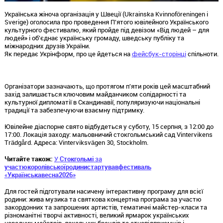
Українська жіноча організація у Швеції (Ukrainska Kvinnoföreningen i
Sverige) оголосила про проведення П'ятого ювілейного Українського
культурного фестивалю, який пройде під девізом «Від людей – для
людей» і об'єднає українську громаду, шведську публіку та
міжнародних друзів України.
Як передає Укрінформ, про це йдеться на
фейсбук-сторінці
спільноти.
Організатори зазначають, що протягом п'яти років цей масштабний
захід залишається ключовим майданчиком солідарності та
культурної дипломатії в Скандинавії, популяризуючи національні
традиції та забезпечуючи взаємну підтримку.
Ювілейне діаспорне свято відбудеться у суботу, 15 серпня, з 12:00 до
17:00. Локація заходу: мальовничий стокгольмський сад Vintervikens
Trädgård. Адреса: Vinterviksvägen 30, Stockholm.
Читайте також:
У
Стокгольмі
за
участю
королівської
родини
стартував
фестиваль
«
Українська
весна
2026
»
Для гостей підготували насичену інтерактивну програму для всієї
родини: жива музика та святкова концертна програма за участю
закордонних та запрошених артистів, тематичні майстер-класи та
різноманітні творчі активності, великий ярмарок українських