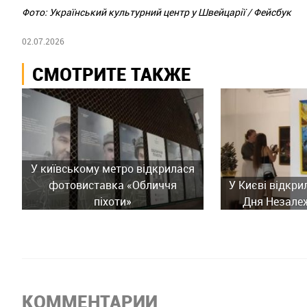
Фото: Український культурний центр у Швейцарії / Фейсбук
02.07.2026
СМОТРИТЕ ТАКЖЕ
У київському метро відкрилася
фотовиставка «Обличчя
У Києві відкри
піхоти»
Дня Незалеж
КОММЕНТАРИИ