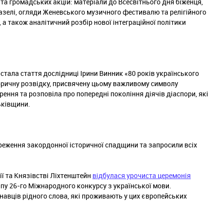
та громадських акцій: матеріали до Всесвітнього дня біженця,
азелі, огляди Женевського музичного фестивалю та релігійного
 а також аналітичний розбір нової інтеграційної політики
тала стаття дослідниці Ірини Винник «80 років українського
торичну розвідку, присвячену цьому важливому символу
рення та розповіла про попередні покоління діячів діаспори, які
ьківщини.
ереження закордонної історичної спадщини та запросили всіх
ї та Князівстві Ліхтенштейн
відбулася урочиста церемонія
пу 26-го Міжнародного конкурсу з української мови.
авців рідного слова, які проживають у цих європейських