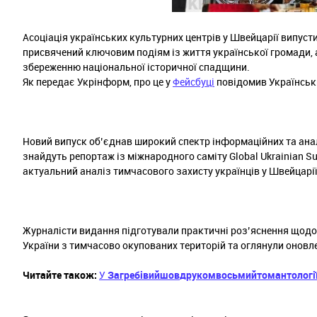
Асоціація українських культурних центрів у Швейцарії випус
присвячений ключовим подіям із життя української громади,
збереженню національної історичної спадщини.
Як передає Укрінформ, про це у
Фейсбуці
повідомив Українськи
Новий випуск об’єднав широкий спектр інформаційних та анал
знайдуть репортаж із міжнародного саміту Global Ukrainian Su
актуальний аналіз тимчасового захисту українців у Швейцарії
Журналісти видання підготували практичні роз’яснення щодо
України з тимчасово окупованих територій та оглянули оновле
Читайте також:
У
Загребі
вийшов
друком
восьмий
том
антологі