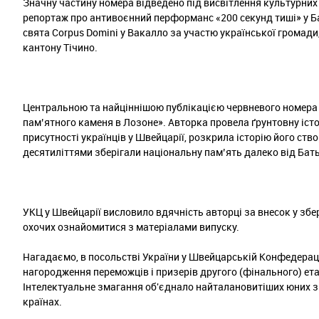
Значну частину номера відведено під висвітлення культурних 
репортаж про антивоєнний перформанс «200 секунд тиші» у Б
свята Corpus Domini у Вакалло за участю української громади,
кантону Тічино.
Центральною та найціннішою публікацією червневого номера с
пам’ятного каменя в Лозоне». Авторка провела ґрунтовну іс
присутності українців у Швейцарії, розкрила історію його ство
десятиліттями зберігали національну пам’ять далеко від Бат
УКЦ у Швейцарії висловило вдячність авторці за внесок у зб
охочих ознайомитися з матеріалами випуску.
Нагадаємо, в посольстві України у Швейцарській Конфедераці
нагородження переможців і призерів другого (фінального) ета
Інтелектуальне змагання об'єднало найталановитіших юних зн
країнах.