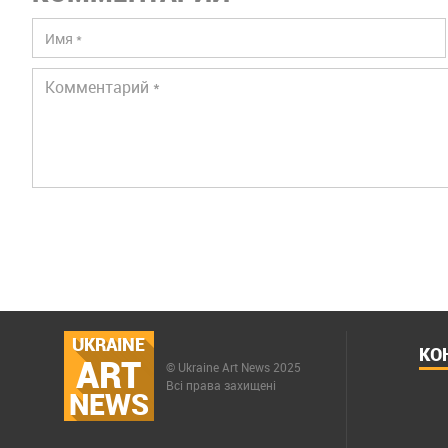
UKRAINE
КО
ART
© Ukraine Art News 2025
Всі права захищені
NEWS