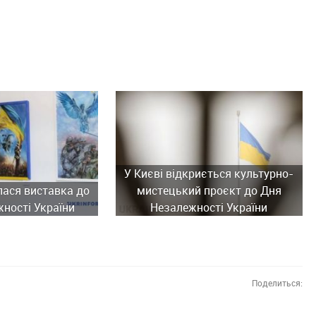
У Києві відкриється культурно-
лася виставка до
мистецький проєкт до Дня
ності України
Незалежності України
Поделиться: