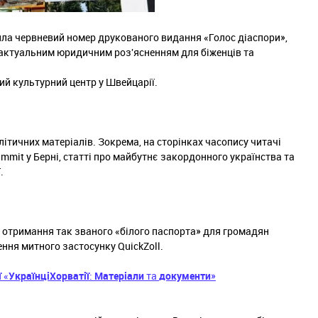
тила червневий номер друкованого видання «Голос діаспори»,
 актуальним юридичним роз'ясненням для біженців та
й культурний центр у Швейцарії.
ітичних матеріалів. Зокрема, на сторінках часопису читачі
mmit у Берні, статті про майбутнє закордонного українства та
.
 отримання так званого «білого паспорта» для громадян
ння митного застосунку QuickZoll.
ї
«
Українці
Хорватії
:
Матеріали
та
документи
»