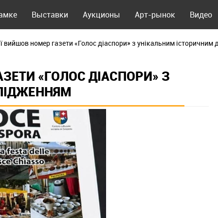
рамке
Выставки
Аукционы
Арт-рынок
Видео
ї вийшов номер газети «Голос діаспори» з унікальним історичним
ЗЕТИ «ГОЛОС ДІАСПОРИ» З
ЛІДЖЕННЯМ