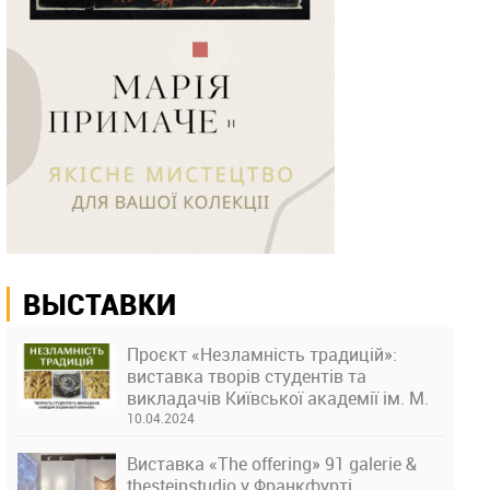
ВЫСТАВКИ
Проєкт «Незламність традицій»:
виставка творів студентів та
викладачів Київської академії ім. М.
Бойчука
10.04.2024
Виставка «The offering» 91 galerie &
thesteinstudio у Франкфурті