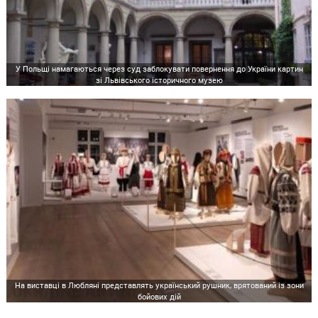
У Польщі намагаються через суд заблокувати повернення до України картин
зі Львівського історичного музею
На виставці в Любляні представлять український рушник, врятований із зони
бойових дій