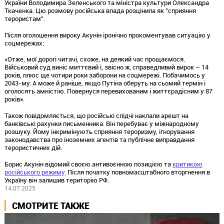
України Володимира Зеленського та міністра культури Олександра
Ткаченка. Цю розмову російська влада розцінила як "сприяння
терористам".
Після оголошення вироку Акунін іронічно прокоментував ситуацію у
соцмережах:
«Отже, мої дорогі читачі, схоже, на деякий час прощаємося.
Військовий суд виніс миттєвий і, звісно ж, справедливий вирок – 14
років, плюс ще чотири роки заборони на соцмережі. Побачимось у
2043-му. А може й раніше, якщо Путіна оберуть на сьомий термін і
оголосять амністію. Повернуся перевихованим і життєрадісним у 87
років».
Також повідомляється, що російські слідчі наклали арешт на
банківські рахунки письменника. Він перебуває у міжнародному
розшуку. Йому інкримінують сприяння тероризму, ігнорування
законодавства про іноземних агентів та публічне виправдання
терористичних дій.
Борис Акунін відомий своєю антивоєнною позицією та
критикою
російського режиму
. Після початку повномасштабного вторгнення в
Україну він залишив територію РФ.
14.07.2025
СМОТРИТЕ ТАКЖЕ