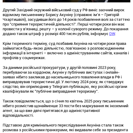
Другий Західний окружний військовий суд у РФ виніс заочний вирок
відомому письменнику Борису Акуніну (справжнє ім’я – Григорій
Чхартишвілі), засудивши його до 14 років позбавлення волі за статтею
про "сприяння терористичній діяльності". Перші чотири роки він має
провести у в’язниці, решту – у колонії суворого режиму. До покарання
додано також штраф у розмірі 400 тисяч рублів, інформує
DW
.
Крім тюремного терміну, суд позбавив Акуніна на чотири роки права
займатися будь-якою діяльністю, пов’язаною з розповсюдженням
інформації в інтернеті – включно з адмініструванням сайтів, каналів і
профілів у соцмережах.
За даними російської прокуратури, у другій половині 2023 року,
перебуваючи за кордоном, Акунін у публічних виступах і онлайн-
заявах нібито закликав до насильницького повалення влади в РФ і
виправдовував терористичні дії. У лютому 2024 року, як стверджує
слідство, він оприлюднив у Telegram публікацію, яку російські органи
кваліфікували як "публічне виправдання тероризму".
Також повідомляється, що з січня по квітень 2025 року письменник
нібито розмістив щонайменше 33 пости без маркування як іноземний
агент, за що вже двічі притягався до адміністративної
відповідальності.
Підставою для кримінального переслідування Акуніна стала також
розмова з російськими пранкерами, які видавали себе за президента