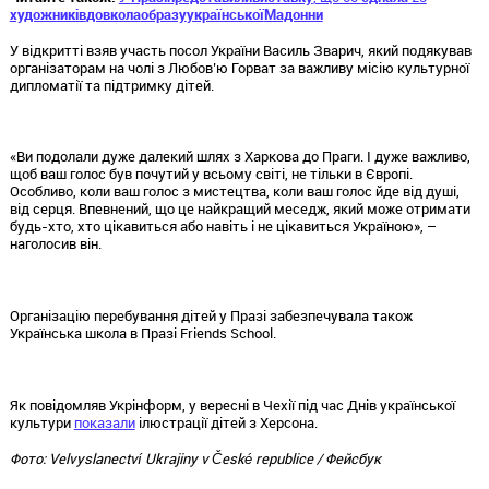
художників
довкола
образу
української
Мадонни
У відкритті взяв участь посол України Василь Зварич, який подякував
організаторам на чолі з Любов’ю Горват за важливу місію культурної
дипломатії та підтримку дітей.
«Ви подолали дуже далекий шлях з Харкова до Праги. І дуже важливо,
щоб ваш голос був почутий у всьому світі, не тільки в Європі.
Особливо, коли ваш голос з мистецтва, коли ваш голос йде від душі,
від серця. Впевнений, що це найкращий меседж, який може отримати
будь-хто, хто цікавиться або навіть і не цікавиться Україною», –
наголосив він.
Організацію перебування дітей у Празі забезпечувала також
Українська школа в Празі Friends School.
Як повідомляв Укрінформ, у вересні в Чехії під час Днів української
культури
показали
ілюстрації дітей з Херсона.
Фото: Velvyslanectví Ukrajiny v České republice / Фейсбук