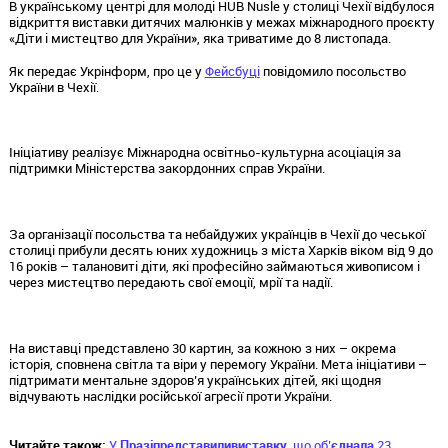
В українському центрі для молоді HUB Nusle у столиці Чехії відбулося
відкриття виставки дитячих малюнків у межах міжнародного проєкту
«Діти і мистецтво для України», яка триватиме до 8 листопада.
Як передає Укрінформ, про це у
Фейсбуці
повідомило посольство
України в Чехії.
Ініціативу реалізує Міжнародна освітньо-культурна асоціація за
підтримки Міністерства закордонних справ України.
За організації посольства та небайдужих українців в Чехії до чеської
столиці прибули десять юних художниць з міста Харків віком від 9 до
16 років – талановиті діти, які професійно займаються живописом і
через мистецтво передають свої емоції, мрії та надії.
На виставці представлено 30 картин, за кожною з них – окрема
історія, сповнена світла та віри у перемогу України. Мета ініціативи –
підтримати ментальне здоров’я українських дітей, які щодня
відчувають наслідки російської агресії проти України.
Читайте також:
У
Празі
представили
виставку
, що об’
єднала
23