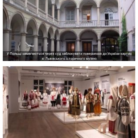
У Польщі намагаються через суд заблокувати повернення до України картин
зі Львівського історичного музею