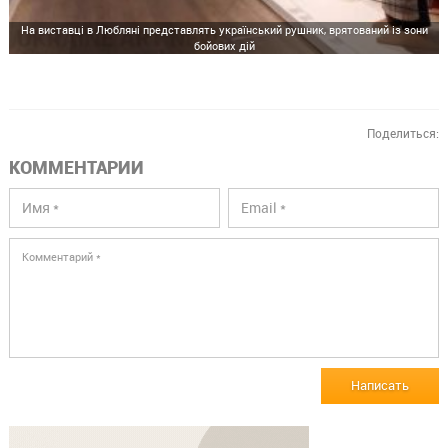
На виставці в Любляні представлять український рушник, врятований із зони
бойових дій
Поделиться:
КОММЕНТАРИИ
Написать