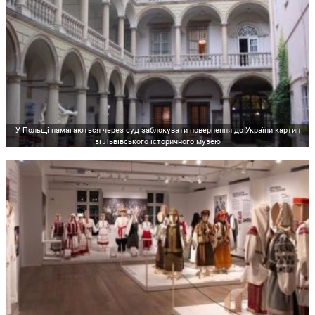
У Польщі намагаються через суд заблокувати повернення до України картин
зі Львівського історичного музею