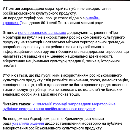
У Полтаві запровадили мораторій на публічне використання
російськомовного культурного продукту.
Як передає Укрінформ, про це стало відомо з
онлайн-
трансляції
засідання 80-ї сесії Полтавської міської ради.
Згідно з
пояснювальною запискою
до документа, рішення «Про
мораторій на публічне використання російськомовного культурного
продукту на території Полтавської міської територіальної громади»
розроблено у зв’язку з потребою в захисті українського
інформаційного простору від гібридних впливів держави-агресора, що
намагається завадити зміцненню національної ідентичності,
збереженню національної культури, традицій, звичаїв, історичної
пам’яті.
Уточнюється, що під публічним використанням російськомовного
культурного продукту слід розуміти виконання, показ, демонстрацію,
сповіщення тощо, тобто одноразове чи багаторазове представлення
такого продукту публіці, яка не належить до кола сім'ї чи близьких
знайомих особи, яка здійснює показ тощо.
Читайте також:
У Сумській громаді запровадили мораторій на
публічне використання
російськомов
ного продукту
Як повідомляв Укрінформ, раніше Кременчуцька міська
рада
ухвалила рішення
щодо встановлення мораторію на публічне
використання російськомовного культурного продукту.