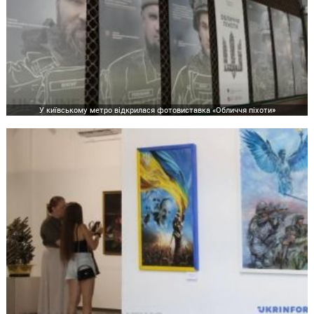
У київському метро відкрилася фотовиставка «Обличчя піхоти»