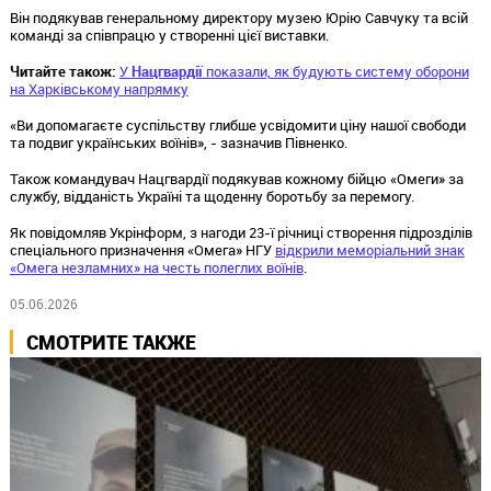
Він подякував генеральному директору музею Юрію Савчуку та всій
команді за співпрацю у створенні цієї виставки.
Читайте також:
У
Нацгвардії
показали, як будують систему оборони
на Харківському напрямку
«Ви допомагаєте суспільству глибше усвідомити ціну нашої свободи
та подвиг українських воїнів», - зазначив Півненко.
Також командувач Нацгвардії подякував кожному бійцю «Омеги» за
службу, відданість Україні та щоденну боротьбу за перемогу.
Як повідомляв Укрінформ, з нагоди 23-ї річниці створення підрозділів
спеціального призначення «Омега» НГУ
відкрили меморіальний знак
«Омега незламних» на честь полеглих воїнів
.
05.06.2026
СМОТРИТЕ ТАКЖЕ