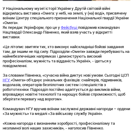
У Національному музеї історії України у Другій світовій війні
відкрилась виставка «Омега: у небі, на землі, у (на) воді», присвячену
воїнам Центру спеціального призначення Національної гвардії України
«Омега».
Як передає Укрінформ, про це у
Фейсбуці
повідомив командувач
Нацгвардії Олександр Півненко, який взяв участь у відкритті
виставки.
«Це літопис звитяги тих, хто виконує найскладніші бойові завдання
там, де іншим не під силу. Підрозділи «Омеги» завжди перебувають на
найнебезпечніших напрямках і демонструють високий
професіоналізм, мужність та відданість Україні», - ідеться у
повідомленні.
За словами Півненка, «сучасна війна диктує нові умови. Сьогодні ЦСП
НГУ
«Омега» об’єднує унікальних фахівців: снайперів, підривників,
водолазів, операторів безпілотних систем і спеціалістів з
робототехніки. Підрозділ постійно адаптується до викликів війни,
впроваджує новітні технології та нарощує бойові спроможності, щоб
зберігати перевагу над ворогом».
Командувач НГУ вручив воїнам заслужені державні нагороди – ордени
«За мужність» та медалі «За військову службу Україні».
«Кожна нагорода є визнанням хоробрості, професіоналізму та
незламної волі наших захисників», - наголосив Півненко.