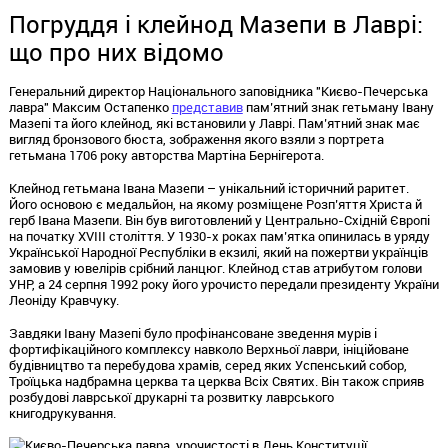
Погруддя і клейнод Мазепи в Лаврі:
що про них відомо
Генеральний директор Національного заповідника "Києво-Печерська
лавра" Максим Остапенко
представив
пам’ятний знак гетьману Івану
Мазепі та його клейнод, які встановили у Лаврі. Пам’ятний знак має
вигляд бронзового бюста, зображення якого взяли з портрета
гетьмана 1706 року авторства Мартіна Бернігерота.
Клейнод гетьмана Івана Мазепи – унікальний історичний раритет.
Його основою є медальйон, на якому розміщене Розп’яття Христа й
герб Івана Мазепи. Він був виготовлений у Центрально-Східній Європі
на початку XVIII століття. У 1930-х роках пам’ятка опинилась в уряду
Української Народної Республіки в екзилі, який на пожертви українців
замовив у ювелірів срібний ланцюг. Клейнод став атрибутом голови
УНР, а 24 серпня 1992 року його урочисто передали президенту України
Леоніду Кравчуку.
Завдяки Івану Мазепі було профінансоване зведення мурів і
фортифікаційного комплексу навколо Верхньої лаври, ініційоване
будівництво та перебудова храмів, серед яких Успенський собор,
Троїцька надбрамна церква та церква Всіх Святих. Він також сприяв
розбудові лаврської друкарні та розвитку лаврського
книгодрукування.