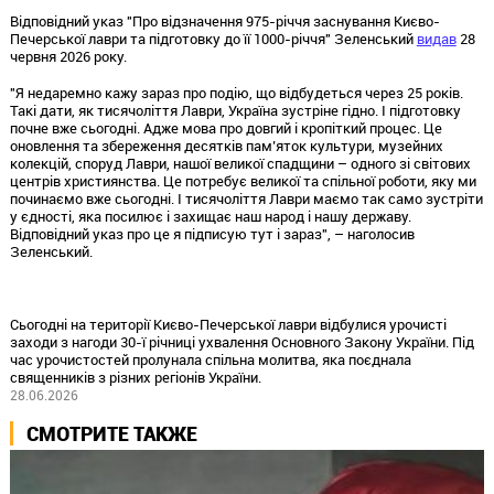
Відповідний указ "Про відзначення 975-річчя заснування Києво-
Печерської лаври та підготовку до її 1000-річчя" Зеленський
видав
28
червня 2026 року.
"Я недаремно кажу зараз про подію, що відбудеться через 25 років.
Такі дати, як тисячоліття Лаври, Україна зустріне гідно. І підготовку
почне вже сьогодні. Адже мова про довгий і кропіткий процес. Це
оновлення та збереження десятків пам’яток культури, музейних
колекцій, споруд Лаври, нашої великої спадщини – одного зі світових
центрів християнства. Це потребує великої та спільної роботи, яку ми
починаємо вже сьогодні. І тисячоліття Лаври маємо так само зустріти
у єдності, яка посилює і захищає наш народ і нашу державу.
Відповідний указ про це я підписую тут і зараз", – наголосив
Зеленський.
Сьогодні на території Києво-Печерської лаври відбулися урочисті
заходи з нагоди 30-ї річниці ухвалення Основного Закону України. Під
час урочистостей пролунала спільна молитва, яка поєднала
священників з різних регіонів України.
28.06.2026
СМОТРИТЕ ТАКЖЕ