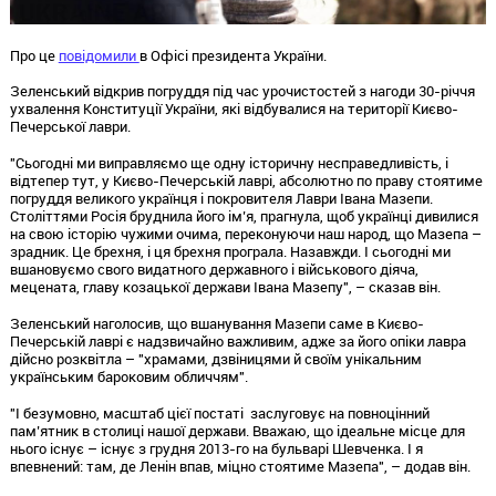
Про це
повідомили
в Офісі президента України.
Зеленський відкрив погруддя під час урочистостей з нагоди 30-річчя
ухвалення Конституції України, які відбувалися на території Києво-
Печерської лаври.
"Сьогодні ми виправляємо ще одну історичну несправедливість, і
відтепер тут, у Києво-Печерській лаврі, абсолютно по праву стоятиме
погруддя великого українця і покровителя Лаври Івана Мазепи.
Століттями Росія бруднила його ім’я, прагнула, щоб українці дивилися
на свою історію чужими очима, переконуючи наш народ, що Мазепа –
зрадник. Це брехня, і ця брехня програла. Назавжди. І сьогодні ми
вшановуємо свого видатного державного і військового діяча,
мецената, главу козацької держави Івана Мазепу", – сказав він.
Зеленський наголосив, що вшанування Мазепи саме в Києво-
Печерській лаврі є надзвичайно важливим, адже за його опіки лавра
дійсно розквітла – "храмами, дзвіницями й своїм унікальним
українським бароковим обличчям".
"І безумовно, масштаб цієї постаті заслуговує на повноцінний
пам’ятник в столиці нашої держави. Вважаю, що ідеальне місце для
нього існує – існує з грудня 2013-го на бульварі Шевченка. І я
впевнений: там, де Ленін впав, міцно стоятиме Мазепа", – додав він.