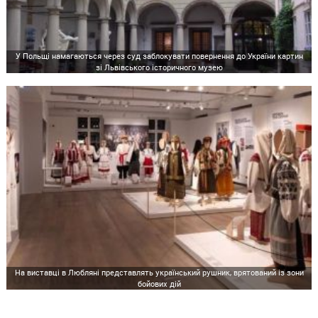
У Польщі намагаються через суд заблокувати повернення до України картин
зі Львівського історичного музею
На виставці в Любляні представлять український рушник, врятований із зони
бойових дій