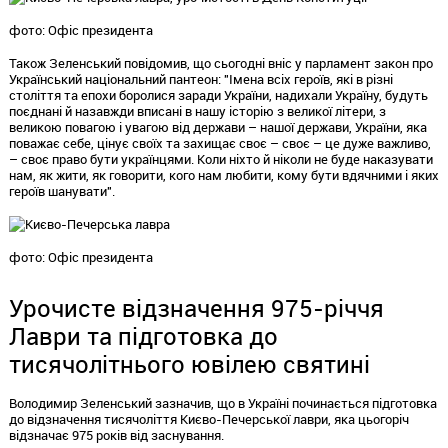
фото: Офіс президента
Також Зеленський повідомив, що сьогодні вніс у парламент закон про
Український національний пантеон: "Імена всіх героїв, які в різні
століття та епохи боролися заради України, надихали Україну, будуть
поєднані й назавжди вписані в нашу історію з великої літери, з
великою повагою і увагою від держави – нашої держави, України, яка
поважає себе, цінує своїх та захищає своє – своє – це дуже важливо,
– своє право бути українцями. Коли ніхто й ніколи не буде наказувати
нам, як жити, як говорити, кого нам любити, кому бути вдячними і яких
героїв шанувати".
фото: Офіс президента
Урочисте відзначення 975-річчя
Лаври та підготовка до
тисячолітнього ювілею святині
Володимир Зеленський зазначив, що в Україні починається підготовка
до відзначення тисячоліття Києво-Печерської лаври, яка цьогоріч
відзначає 975 років від заснування.