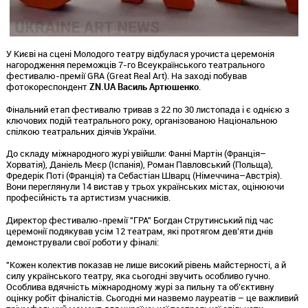
У Києві на сцені Молодого театру відбулася урочиста церемонія
нагородження переможців 7-го Всеукраїнського театрального
фестивалю-премії GRA (Great Real Art). На заході побував
фотокореспондент
ZN.UA Василь Артюшенко
.
Фінальний етап фестивалю тривав з 22 по 30 листопада і є однією з
ключових подій театрального року, організованою Національною
спілкою театральних діячів України.
До складу міжнародного журі увійшли: Фанні Мартін (Франція–
Хорватія), Даніель Меєр (Іспанія), Роман Павловський (Польща),
Фредерік Поті (Франція) та Себастіан Шварц (Німеччина–Австрія).
Вони переглянули 14 вистав у трьох українських містах, оцінюючи
професійність та артистизм учасників.
Директор фестивалю-премії "ГРА" Богдан Струтинський під час
церемонії подякував усім 12 театрам, які протягом дев’яти днів
демонстрували свої роботи у фіналі:
"Кожен колектив показав не лише високий рівень майстерності, а й
силу українського театру, яка сьогодні звучить особливо гучно.
Особлива вдячність міжнародному журі за пильну та об’єктивну
оцінку робіт фіналістів. Сьогодні ми назвемо лауреатів – це важливий