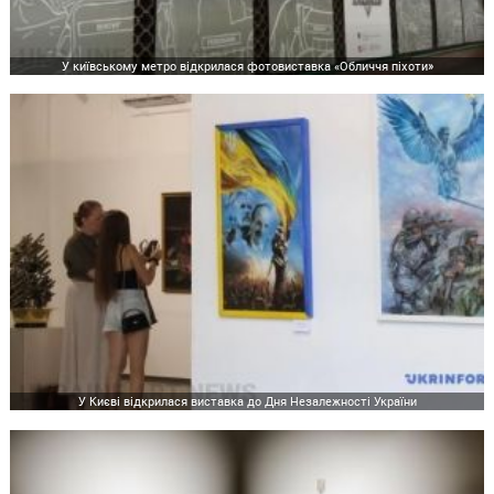
У київському метро відкрилася фотовиставка «Обличчя піхоти»
У Києві відкрилася виставка до Дня Незалежності України