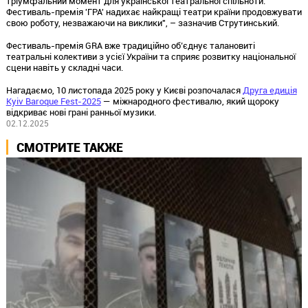
тріумфальний момент для української театральної спільноти.
Фестиваль-премія 'ГРА' надихає найкращі театри країни продовжувати
свою роботу, незважаючи на виклики", – зазначив Струтинський.
Фестиваль-премія GRA вже традиційно об’єднує талановиті
театральні колективи з усієї України та сприяє розвитку національної
сцени навіть у складні часи.
Нагадаємо, 10 листопада 2025 року у Києві розпочалася
Друга едиція
Kyiv Baroque Fest-2025
— міжнародного фестивалю, який щороку
відкриває нові грані ранньої музики.
02.12.2025
СМОТРИТЕ ТАКЖЕ