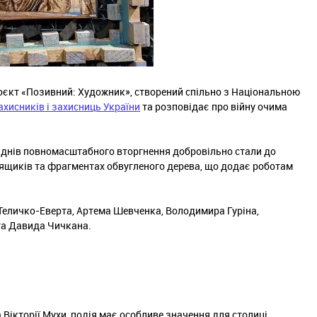
проєкт «Позивний: Художник», створений спільно з Національною
ахисників і захисниць України
та розповідає про війну очима
х днів повномасштабного вторгнення добровільно стали до
х ящиків та фрагментах обвугленого дерева, що додає роботам
 Теличко-Еверта, Артема Шевченка, Володимира Гуріна,
та Давида Чичкана.
 Вікторії Мухи, подія має особливе значення для столиці.