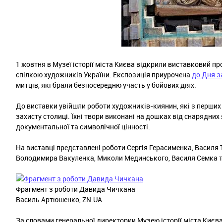
1 жовтня в Музеї історії міста Києва відкрили виставковий 
спілкою художників України. Експозиція приурочена
до Дня з
митців, які брали безпосередню участь у бойових діях.
До виставки увійшли роботи художників-киянин, які з перши
захисту столиці. Їхні твори виконані на дошках від снарядни
документальної та символічної цінності.
На виставці представлені роботи Сергія Герасименка, Василя
Володимира Вакуленка, Миколи Мединського, Василя Семка 
Фрагмент з роботи Давида Чичкана
Василь Артюшенко, ZN.UA
За словами генеральної директорки Музею історії міста Києва