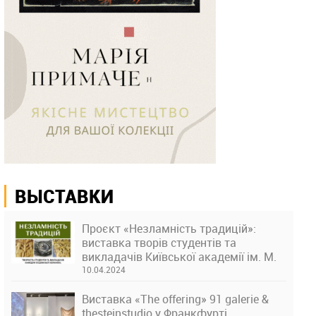
ВЫСТАВКИ
Проєкт «Незламність традицій»:
виставка творів студентів та
викладачів Київської академії ім. М.
Бойчука
10.04.2024
Виставка «The offering» 91 galerie &
thesteinstudio у Франкфурті