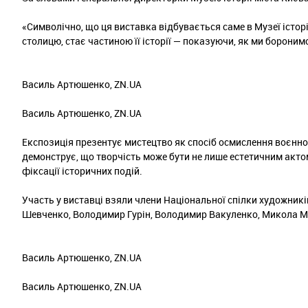
«
Символічно, що ця виставка відбувається саме в Музеї історі
столицю, стає частиною її історії — показуючи, як ми боронимо
Василь Артюшенко, ZN.UA
Василь Артюшенко, ZN.UA
Експозиція презентує мистецтво як спосіб осмислення воєнно
демонструє, що творчість може бути не лише естетичним актом
фіксації історичних подій.
Участь у виставці взяли члени Національної спілки художникі
Шевченко, Володимир Гурін, Володимир Вакуленко, Микола М
Василь Артюшенко, ZN.UA
Василь Артюшенко, ZN.UA