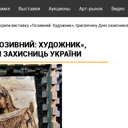
рамке
Выставки
Аукционы
Арт-рынок
Видео
дкрили виставку «Позивний: Художник», присвячену Дню захисників
ПОЗИВНИЙ: ХУДОЖНИК»,
І ЗАХИСНИЦЬ УКРАЇНИ