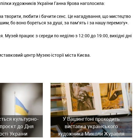
спілки художників України Ганна Ярова наголосила:
на творити, любити і бачити сенс. Це нагадування, що мистецтво
ішим, бо воно бореться за душі, за пам’ять і за нашу перемогу».
 Музей працює з середи по неділю з 12:00 до 19:00, вихідні дні
ставковий центр Музею історії міста Києва.
ється культурно-
У Вашингтоні проходить
проєкт до Дня
виставка українського
сті України
художника Миколи Журавля