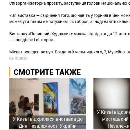
Співорганізаторка проєкту, заступниця голови Національної 
«Ця виставка — свідчення того, що навіть у горнилі війни мож
може бути таким же потужним, як і зброя, а іноді навіть сильн
Виставку «Позивний: Художник» можна відвідати до 12 жовтня.
— понеділок і вівторок.
Місце проведення: вул. Богдана Хмельницького, 7, Музейно-ви
02.10.2025
СМОТРИТЕ ТАКЖЕ
У Києві відкри
У Києві відкрилася виставка до
мистецький 
Дня Незалежності України
Незалежно