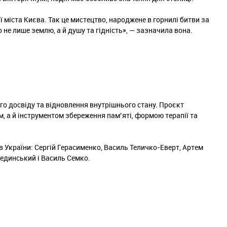
ї міста Києва. Так це мистецтво, народжене в горнилі битви за
 не лише землю, а й душу та гідність
», — зазначила вона.
го досвіду та відновлення внутрішнього стану. Проєкт
, а й інструментом збереження пам’яті, формою терапії та
в України: Сергій Герасименко, Василь Теличко-Еверт, Артем
единський і Василь Семко.