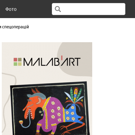
Фото
м спецоперацій