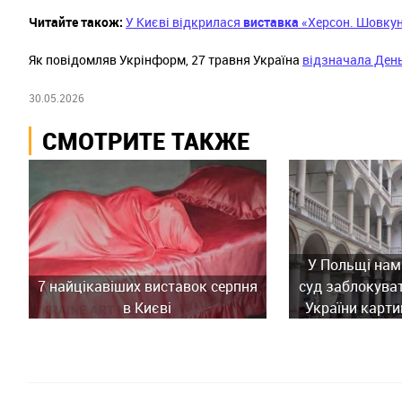
Читайте також:
У Києві відкрилася
виставка
«Херсон. Шовкун
Як повідомляв Укрінформ, 27 травня Україна
відзначала День
30.05.2026
СМОТРИТЕ ТАКЖЕ
У Польщі нам
7 найцікавіших виставок серпня
суд заблокува
в Києві
України карти
історич