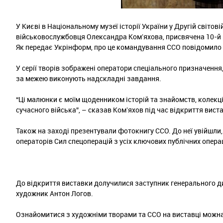
У Києві в Національному музеї історії України у Другій світов
військовослужбовця Олександра Комʼяхова, присвячена 10-й р
Як передає Укрінформ, про це командування ССО повідомило
У серії творів зображені оператори спеціального призначення,
за межею виконують надскладні завдання.
“Ці малюнки є моїм щоденником історій та знайомств, колекці
сучасного війська”, – сказав Комʼяхов під час відкриття вист
Також на заході презентували фотокнигу ССО. До неї увійшли,
операторів Сил спецоперацій з усіх ключових публічних опера
До відкриття виставки долучилися заступник генерального д
художник Антон Логов.
Ознайомитися з художніми творами та ССО на виставці можна 