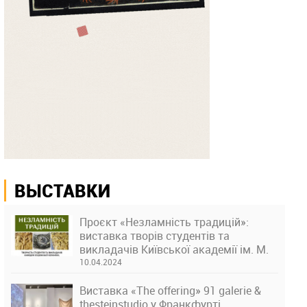
ВЫСТАВКИ
Проєкт «Незламність традицій»:
виставка творів студентів та
викладачів Київської академії ім. М.
Бойчука
10.04.2024
Виставка «The offering» 91 galerie &
thesteinstudio у Франкфурті