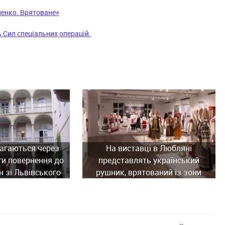
енко. Врятоване»
 Сил спеціальних операцій.
агаються через
На виставці в Любляні
ти повернення до
представлять український
н зі Львівського
рушник, врятований із зони
ного музею
бойових дій