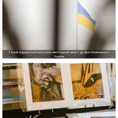
У Києві відкриється культурно-мистецький проєкт до Дня Незалежності
України