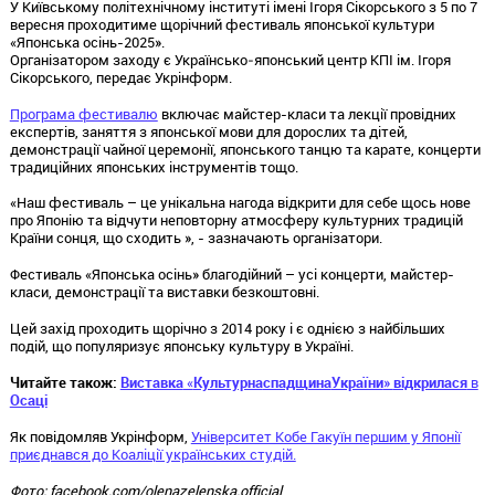
У Київському політехнічному інституті імені Ігоря Сікорського з 5 по 7
вересня проходитиме щорічний фестиваль японської культури
«Японська осінь-2025».
Організатором заходу є Українсько‑японський центр КПІ ім. Ігоря
Сікорського, передає Укрінформ.
Програма фестивалю
включає майстер-класи та лекції провідних
експертів, заняття з японської мови для дорослих та дітей,
демонстрації чайної церемонії, японського танцю та карате, концерти
традиційних японських інструментів тощо.
«Наш фестиваль – це унікальна нагода відкрити для себе щось нове
про Японію та відчути неповторну атмосферу культурних традицій
Країни сонця, що сходить », - зазначають організатори.
Фестиваль «Японська осінь» благодійний – усі концерти, майстер-
класи, демонстрації та виставки безкоштовні.
Цей захід проходить щорічно з 2014 року і є однією з найбільших
подій, що популяризує японську культуру в Україні.
Читайте також:
Виставка
«
Культурна
спадщина
України
»
відкрилася
в
Осаці
Як повідомляв Укрінформ,
Університет Кобе Гакуїн першим у Японії
приєднався до Коаліції українських студій.
Фото: facebook.com/olenazelenska.official