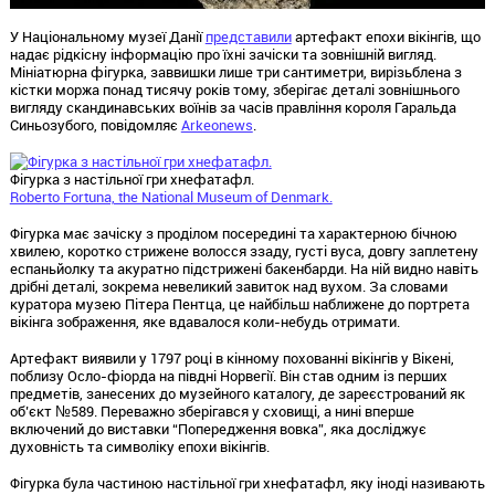
У Національному музеї Данії
представили
артефакт епохи вікінгів, що
надає рідкісну інформацію про їхні зачіски та зовнішній вигляд.
Мініатюрна фігурка, заввишки лише три сантиметри, вирізьблена з
кістки моржа понад тисячу років тому, зберігає деталі зовнішнього
вигляду скандинавських воїнів за часів правління короля Гаральда
Синьозубого, повідомляє
Arkeonews
.
Фігурка з настільної гри хнефатафл.
Roberto Fortuna, the National Museum of Denmark.
Фігурка має зачіску з проділом посередині та характерною бічною
хвилею, коротко стрижене волосся ззаду, густі вуса, довгу заплетену
еспаньйолку та акуратно підстрижені бакенбарди. На ній видно навіть
дрібні деталі, зокрема невеликий завиток над вухом. За словами
куратора музею Пітера Пентца, це найбільш наближене до портрета
вікінга зображення, яке вдавалося коли-небудь отримати.
Артефакт виявили у 1797 році в кінному похованні вікінгів у Вікені,
поблизу Осло-фіорда на півдні Норвегії. Він став одним із перших
предметів, занесених до музейного каталогу, де зареєстрований як
об’єкт №589. Переважно зберігався у сховищі, а нині вперше
включений до виставки “Попередження вовка”, яка досліджує
духовність та символіку епохи вікінгів.
Фігурка була частиною настільної гри хнефатафл, яку іноді називають