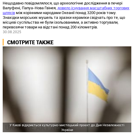
Нещодавно повідомлялося, що археологічне дослідження в печері
Валуфені, Папуа-Нова Гвінея,
довело існування масштабних торгових
шляхів
між корінними народами Океанії понад 3200 років тому.
Знахідки морських мушель та зразки кераміки свідчать про те, що
місцеві суспільства не були ізольованими, а активно торгували,
перевозячи товари на відстані понад 200 кілометрів.
30.08.2025
СМОТРИТЕ ТАКЖЕ
У Києві відкриється культурно-мистецький проєкт до Дня Незалежності
України