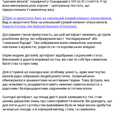
“шахами вікінгів”, поширеної у Скандинавії з VIII по XI століття. У грі
вона виконувала роль короля – центральну постать, що
підкреслювало її символічну вагу.
Вид зі зворотного боку на унікальний ігровий елемент епохи вікінгів.
Roberto Fortuna, the National Museum of Denmark.
Дослідники також припускають, що цей артефакт належить до групи
різьблених фігур, які зображували жест “погладжування” або
“смикання бороди”. Такі зображення мали символічне значення,
пов’язане з мужністю, родючістю та королівською владою.
Окрім модних деталей, артефакт відображає соціальний статус.
Виконаний із дорогої моржевої кістки, він сам по собі був символом
багатства та престижу.
Для істориків ця знахідка має особливу цінність, адже мистецтво
вікінгів рідко зображало людей реалістично. Зазвичай воно
обмежувалося орнаментами чи мотивами тварин. Тому фігурка, яка
дає можливість роздивитися навіть невеликі завитки волосся, є
рідкісним і безпрецедентним свідченням естетики епохи.
Сьогодні артефакт, що понад двісті років залишався у тіні, став
цінним джерелом знань про самосприйняття вікінгів. Він доводить, що
для еліти цього суспільства важливими були не лише воєнні здобутки
чи морські походи, а й зовнішній вигляд, стиль та символіка.