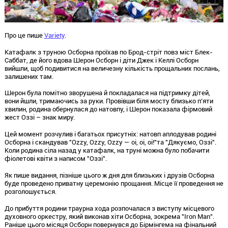
Про це пише
Variety
.
Катафалк з труною Осборна проїхав по Брод-стріт повз міст Блек-
Саббат, де його вдова Шерон Осборн і діти Джек і Келлі Осборн
вийшли, щоб подивитися на величезну кількість прощальних послань,
залишених там.
Шерон була помітно зворушена й покладалася на підтримку дітей,
вони йшли, тримаючись за руки. Провівши біля мосту близько п’яти
хвилин, родина обернулася до натовпу, і Шерон показала фірмовий
жест Оззі – знак миру.
Цей момент розчулив і багатьох присутніх: натовп аплодував родині
Осборна і скандував "Ozzy, Ozzy, Ozzy — oi, oi, oi!"та "Дякуємо, Оззі".
Коли родина сіла назад у катафалк, на труні можна було побачити
фіолетові квіти з написом "Оззі".
Як пише видання, пізніше цього ж дня для близьких і друзів Осборна
буде проведено приватну церемонію прощання. Місце її проведення не
розголошується.
До прибуття родини траурна хода розпочалася з виступу місцевого
духовного оркестру, який виконав хіти Осборна, зокрема "Iron Man".
Раніше цього місяця Осборн повернувся до Бірмінгема на фінальний