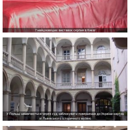
7 найцікавіших виставок серпня в Києві
У Польщі намагаються через суд заблокувати повернення до України картин
зі Львівського історичного музею