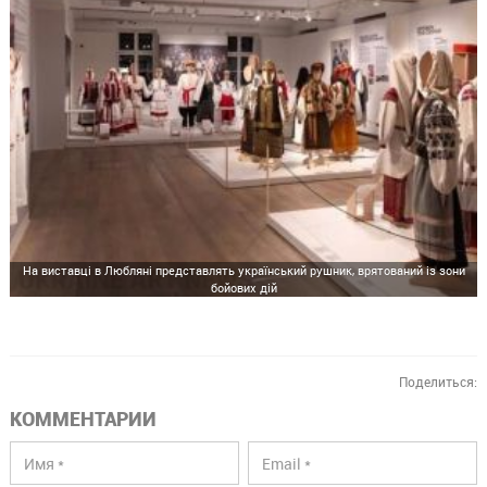
На виставці в Любляні представлять український рушник, врятований із зони
бойових дій
Поделиться:
КОММЕНТАРИИ