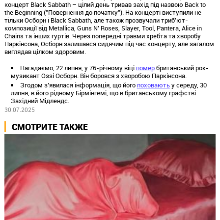
концерт Black Sabbath – цілий день тривав захід під назвою Back to
the Beginning ("Повернення до початку"). На концерті виступили не
тільки Осборн і Black Sabbath, але також прозвучали триб'ют-
композиції від Metallica, Guns N' Roses, Slayer, Tool, Pantera, Alice in
Chains та інших гуртів. Через попередні травми хребта та хворобу
Паркінсона, Осборн залишався сидячим під час концерту, але загалом
виглядав цілком здоровим.
Нагадаємо, 22 липня, у 76-річному віці
помер
британський рок-
музикант Оззі Осборн. Він боровся з хворобою Паркінсона.
Згодом з’явилася інформація, що його
поховають
у середу, 30
липня, в його рідному Бірмінгемі, що в британському графстві
Західний Мідлендс.
30.07.2025
СМОТРИТЕ ТАКЖЕ