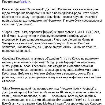
Про це пише
Variety
.
Режисер фільму "Формула-1" Джозеф Косинські вже висловив ідею
щодо створення продовження, яке б возз'єднало Бреда Пітта з його
колегою по фільму "Інтерв'ю з вампіром" Томом Крузом. Режисер
навіть сказав, що продовження "Формули-1" може бути кросовером зі
стрічкою "Дні грому".
"Зараз Коул Трікл, персонаж [Круза] з "Днів грому" і Сонні Гейз [Бред
Пітт] мають минуле. Вони були суперниками в якийсь момент,
можливо, їхні шляхи перетиналися... Я чув про цю епічну битву в
"Інтерв'ю з вампіром", яка була між Бредом і Томом. Хто б не
заплатив, щоб побачити, як ці двоє зійдуться віч-на-віч на трасі?", -
зазначив Косинські.
Спочатку Косинські планував об'єднати Пітта та Круза на великому
екрані у власній версії фільму "Форд проти Феррарі". Актори мали
зняти у фільмі власні перегони, але студія не схвалила бажаний
бюджет Косинські. Зрештою, фільм зрежисував Джеймс Манголд з
Крістіаном Бейлом та Меттом Деймоном у головних ролях. Пітт
розповів, що є ще одна причина, чому їхня версія фільму так і не була
створена.
"Ми з Томом деякий час працювали над "Фордом проти Феррарі" з
Джо [режисером]. Це було приблизно за 10 років до того, як з'явилися
хлопці, які його насправді зняли – і зробили з нього чудовий фільм.
Усе звелося до того, що ми обидва хотіли водити, і [Том] хотів зіграти
Шелбі, а я хотів зіграти Кена Майлза. І коли Том зрозумів, що Керролл