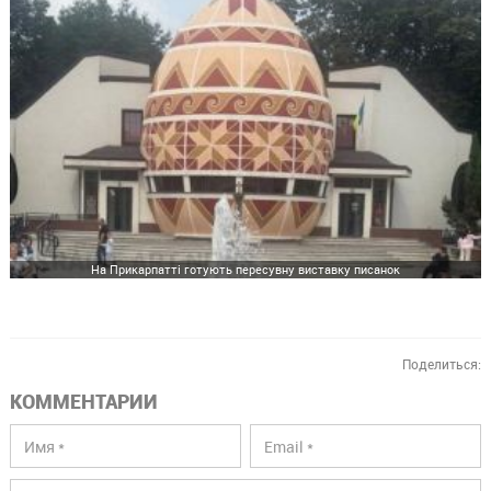
На Прикарпатті готують пересувну виставку писанок
Поделиться:
КОММЕНТАРИИ