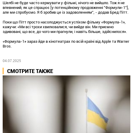
Шелбі не буде часто кермувати у фільмі, нічого не вийшло. Тож я не
впевнений, як це спрацює [у потенційному продовженні "Формули-1"],
але ми спробуємо. Я б зробив це із задоволенням", - додав Бред Пітт.
Поки що Пітт просто насолоджується успіхом фільму «Формула-1»,
кажучи: «Ми всі трохи хвилювалися, чи вийде він. Ми приємно
здивовані, що все, до чого ми прагнули, і навіть більше, здійснилося».
«Формула-1» зараз йде в кінотеатрах по всій країні від Apple та Warner
Bros.
04.07.2025
СМОТРИТЕ ТАКЖЕ