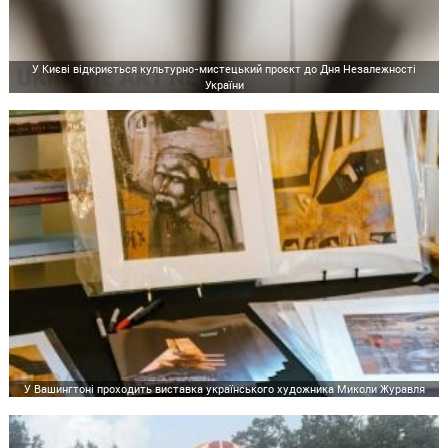
У Києві відкриється культурно-мистецький проєкт до Дня Незалежності
України
У Вашингтоні проходить виставка українського художника Миколи Журавля