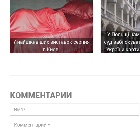
У Польщі нам
7 найцікавіших виставок серпня
суд заблокува
в Києві
України карти
історич
КОММЕНТАРИИ