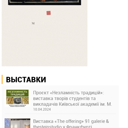
ВЫСТАВКИ
Проєкт «Незламність традицій»:
виставка творів студентів та
викладачів Київської академії ім. М.
Бойчука
10.04.2024
Виставка «The offering» 91 galerie &
thesteinstudio у Франкфурті