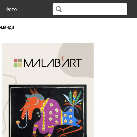
Фото
команди