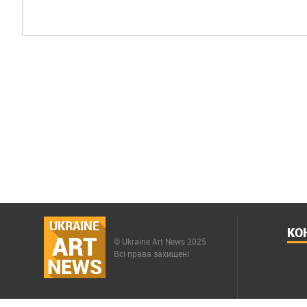
UKRAINE
КО
ART
© Ukraine Art News 2025
Всі права захищені
NEWS