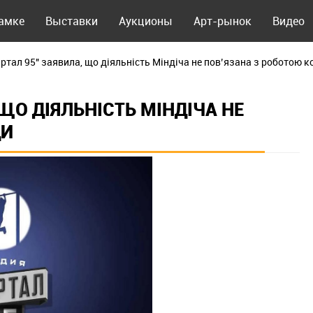
рамке
Выставки
Аукционы
Арт-рынок
Видео
артал 95" заявила, що діяльність Міндіча не пов’язана з роботою 
 ЩО ДІЯЛЬНІСТЬ МІНДІЧА НЕ
ДИ