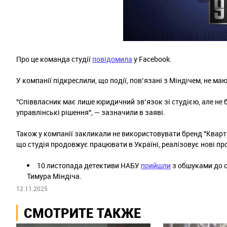
Про це команда студії
повідомила
у Facebook.
У компанії підкреслили, що події, пов’язані з Міндічем, не ма
"Співвласник має лише юридичний зв’язок зі студією, але не бе
управлінські рішення", — зазначили в заяві.
Також у компанії закликали не використовувати бренд "Кварта
що студія продовжує працювати в Україні, реалізовує нові пр
10 листопада детективи НАБУ
прийшли
з обшуками до с
Тимура Міндіча.
12.11.2025
СМОТРИТЕ ТАКЖЕ