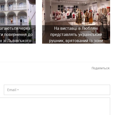
агаються через
На виставці в Любляні
ти повернення до
представлять український
н зі Львівського
рушник, врятований із зони
ного музею
бойових дій
Поделиться: