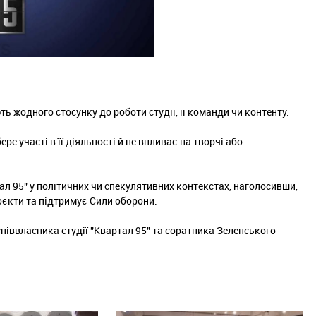
ють жодного стосунку до роботи студії, її команди чи контенту.
ре участі в її діяльності й не впливає на творчі або
л 95" у політичних чи спекулятивних контекстах, наголосивши,
оєкти та підтримує Сили оборони.
піввласника студії "Квартал 95" та соратника Зеленського