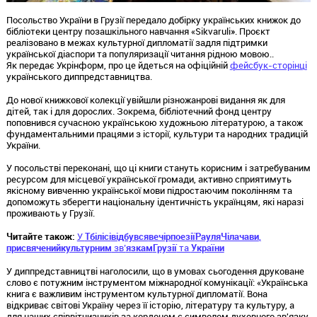
Посольство України в Грузії передало добірку українських книжок до
бібліотеки центру позашкільного навчання «Sikvaruli». Проєкт
реалізовано в межах культурної дипломатії задля підтримки
української діаспори та популяризації читання рідною мовою..
Як передає Укрінформ, про це йдеться на офіційній
фейсбук-сторінці
українського диппредставництва.
До нової книжкової колекції увійшли різножанрові видання як для
дітей, так і для дорослих. Зокрема, бібліотечний фонд центру
поповнився сучасною українською художньою літературою, а також
фундаментальними працями з історії, культури та народних традицій
України.
У посольстві переконані, що ці книги стануть корисним і затребуваним
ресурсом для місцевої української громади, активно сприятимуть
якісному вивченню української мови підростаючим поколінням та
допоможуть зберегти національну ідентичність українцям, які наразі
проживають у Грузії.
Читайте також:
У
Тбілісі
відбувся
вечір
поезії
Рауля
Чілачави
,
присвячений
культурним
зв’
язкам
Грузії
та
України
У диппредставництві наголосили, що в умовах сьогодення друковане
слово є потужним інструментом міжнародної комунікації: «Українська
книга є важливим інструментом культурної дипломатії. Вона
відкриває світові Україну через її історію, літературу та культуру, а
для наших співвітчизників за кордоном є символом духовного зв'язку