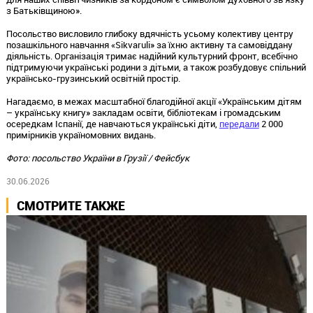
з Батьківщиною».
Посольство висловило глибоку вдячність усьому колективу центру
позашкільного навчання «Sikvaruli» за їхню активну та самовіддану
діяльність. Організація тримає надійний культурний фронт, всебічно
підтримуючи українські родини з дітьми, а також розбудовує спільний
українсько-грузинський освітній простір.
Нагадаємо, в межах масштабної благодійної акції «Українським дітям
– українську книгу» закладам освіти, бібліотекам і громадським
осередкам Іспанії, де навчаються українські діти,
передали
2 000
примірників україномовних видань.
Фото: посольство України в Грузії / Фейсбук
30.06.2026
СМОТРИТЕ ТАКЖЕ