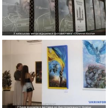
У київському метро відкрилася фотовиставка «Обличчя піхоти»
У Києві відкрилася виставка до Дня Незалежності України