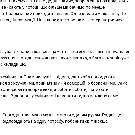
жити в такому світі стає дедалі важче, зображення поширюються
 зникають у потоці. Що більше ми бачимо, то менше
я. Разом із ним приходить апатія. Одна криза змінює іншу. Те,
потоці інформації. Нагальне стає звичним. Нестерпне ризикує
 увагу й залишаються в пам’яті. Це стосується всієї візуальної
браження сьогодні споживають дуже швидко, а багато жанрів уже
ає складніше.
та сміливі ідеї пом’якшують, відкладають або відкидають.
атися зрозумілими, прийнятними й комерційно безпечними. Саме
то створювати зображення, а робити роботи, які мають
ечне. Відповідь у сміливості показати те, що важливо саме
. Сьогодні така мова може не стати єдиним рухом. Радше це
і відповідають на одну потребу: побачити світ інакше.