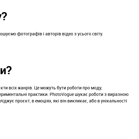
у?
ошуємо фотографів і авторів відео з усього світу.
ти?
кти всіх жанрів. Це можуть бути роботи про моду,
периментальні практики. PhotoVogue шукає роботи з виразною
іджує проєкт, в емоціях, які він викликає, або в унікальності