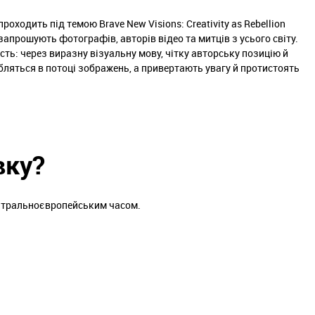
ходить під темою Brave New Visions: Creativity as Rebellion
 запрошують фотографів, авторів відео та митців з усього світу.
сть: через виразну візуальну мову, чітку авторську позицію й
убляться в потоці зображень, а привертають увагу й протистоять
вку?
центральноєвропейським часом.