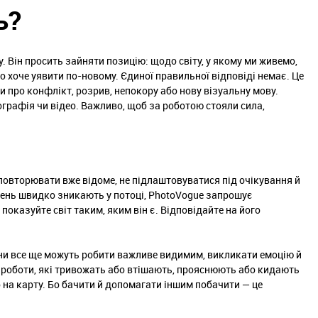
ь?
. Він просить зайняти позицію: щодо світу, у якому ми живемо,
о хоче уявити по-новому. Єдиної правильної відповіді немає. Це
ти про конфлікт, розрив, непокору або нову візуальну мову.
графія чи відео. Важливо, щоб за роботою стояли сила,
повторювати вже відоме, не підлаштовуватися під очікування й
жень швидко зникають у потоці, PhotoVogue запрошує
показуйте світ таким, яким він є. Відповідайте на його
они все ще можуть робити важливе видимим, викликати емоцію й
 роботи, які тривожать або втішають, прояснюють або кидають
 на карту. Бо бачити й допомагати іншим побачити — це