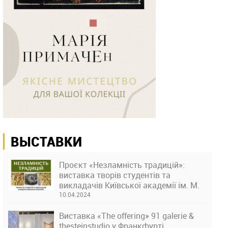
ВЫСТАВКИ
Проєкт «Незламність традицій»:
виставка творів студентів та
викладачів Київської академії ім. М.
Бойчука
10.04.2024
Виставка «The offering» 91 galerie &
thesteinstudio у Франкфурті