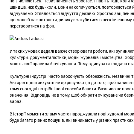
поглиблюються. Невизначеність зростає. І навіть тоді, коли 
швидше, ніж будь-коли. Вони накопичуються, повторюються й
відчуваємо. З’являється відчуття дежавю. Зростає заціпенінн
що мало б нас потрясти, ризикує загубитися в нескінченному 
перетворитися на фон.
У таких умовах дедалі важче створювати роботи, які зупиняють
культури: документалістики, моди, журналів і мистецтва. Зо
мають свої правила й очікування. Тому здивувати глядача ст
Культурні індустрії часто заохочують обережність. Незвичні 
Авторів підштовхують не до рішучості, а до того, щоб залиш
тому сьогодні потрібні нові способи бачити. Важливо не прос
значення. Відповідь не в тому, щоб обирати очікуване чи безп
зараз.
В історії моменти зламу часто народжували нові художні мови
буде багато різних пошуків, які виникають у різних практиках 