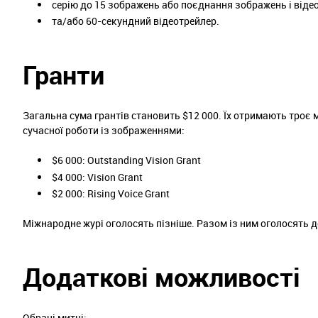
серію до 15 зображень або поєднання зображень і віде
та/або 60-секундний відеотрейлер.
Гранти
Загальна сума грантів становить $12 000. Їх отримають троє 
сучасної роботи із зображеннями:
$6 000: Outstanding Vision Grant
$4 000: Vision Grant
$2 000: Rising Voice Grant
Міжнародне журі оголосять пізніше. Разом із ним оголосять д
Додаткові можливості
Обрані митці: