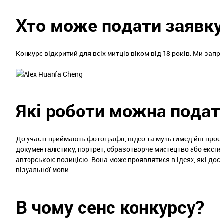
Хто може подати заявк
Конкурс відкритий для всіх митців віком від 18 років. Ми запр
Які роботи можна пода
До участі приймають фотографії, відео та мультимедійні проє
документалістику, портрет, образотворче мистецтво або екс
авторською позицією. Вона може проявлятися в ідеях, які досл
візуальної мови.
В чому сенс конкурсу?