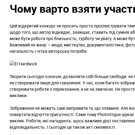
Чому варто взяти участ
Цей відкритий конкурс не просить просто проілюструвати тему
щодо того, що автор відкидає, захищає, ставить під сумнів аб
може бути робота про близькість, турботу чи увагу. А може бу
Важливий не жанр — мода, мистецтво, документалістика, фото
нагальність і чітка авторська потреба.
Творити сьогодні означає дозволити собі більше свободи: не 
не створювати лише для схвалення. У час, коли багато зобра
створювати роботи з переконання, а не за звичкою. Не просто 
виклики.
Зображення не можуть самі виправити те, що зламане. Але в
повертати відчуття присутності. Саме тому PhotoVogue шукає
виклик. Роботи, які нагадують: щось важливе досі поставлено
відповідальність. І сьогодні це також акт сміливості.