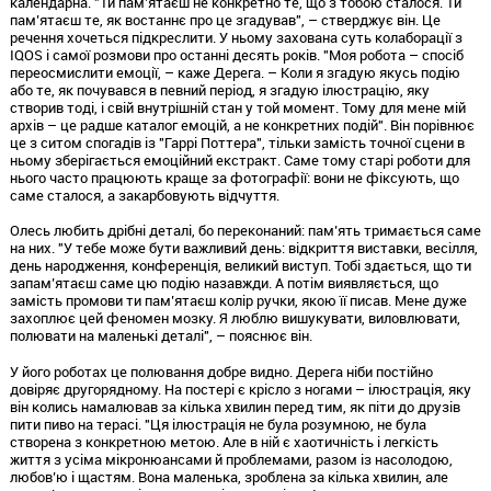
календарна. "Ти пам’ятаєш не конкретно те, що з тобою сталося. Ти
пам’ятаєш те, як востаннє про це згадував", – стверджує він. Це
речення хочеться підкреслити. У ньому захована суть колаборації з
IQOS і самої розмови про останні десять років. "Моя робота – спосіб
переосмислити емоції, – каже Дерега. – Коли я згадую якусь подію
або те, як почувався в певний період, я згадую ілюстрацію, яку
створив тоді, і свій внутрішній стан у той момент. Тому для мене мій
архів – це радше каталог емоцій, а не конкретних подій". Він порівнює
це з ситом спогадів із "Гаррі Поттера", тільки замість точної сцени в
ньому зберігається емоційний екстракт. Саме тому старі роботи для
нього часто працюють краще за фотографії: вони не фіксують, що
саме сталося, а закарбовують відчуття.
Олесь любить дрібні деталі, бо переконаний: пам’ять тримається саме
на них. "У тебе може бути важливий день: відкриття виставки, весілля,
день народження, конференція, великий виступ. Тобі здається, що ти
запам’ятаєш саме цю подію назавжди. А потім виявляється, що
замість промови ти пам’ятаєш колір ручки, якою її писав. Мене дуже
захоплює цей феномен мозку. Я люблю вишукувати, виловлювати,
полювати на маленькі деталі", – пояснює він.
У його роботах це полювання добре видно. Дерега ніби постійно
довіряє другорядному. На постері є крісло з ногами – ілюстрація, яку
він колись намалював за кілька хвилин перед тим, як піти до друзів
пити пиво на терасі. "Ця ілюстрація не була розумною, не була
створена з конкретною метою. Але в ній є хаотичність і легкість
життя з усіма мікронюансами й проблемами, разом із насолодою,
любов’ю і щастям. Вона маленька, зроблена за кілька хвилин, але