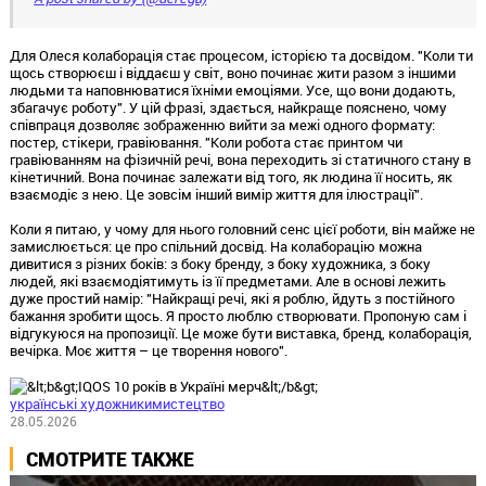
Для Олеся колаборація стає процесом, історією та досвідом. "Коли ти
щось створюєш і віддаєш у світ, воно починає жити разом з іншими
людьми та наповнюватися їхніми емоціями. Усе, що вони додають,
збагачує роботу". У цій фразі, здається, найкраще пояснено, чому
співпраця дозволяє зображенню вийти за межі одного формату:
постер, стікери, гравіювання. "Коли робота стає принтом чи
гравіюванням на фізичній речі, вона переходить зі статичного стану в
кінетичний. Вона починає залежати від того, як людина її носить, як
взаємодіє з нею. Це зовсім інший вимір життя для ілюстрації".
Коли я питаю, у чому для нього головний сенс цієї роботи, він майже не
замислюється: це про спільний досвід. На колаборацію можна
дивитися з різних боків: з боку бренду, з боку художника, з боку
людей, які взаємодіятимуть із її предметами. Але в основі лежить
дуже простий намір: "Найкращі речі, які я роблю, йдуть з постійного
бажання зробити щось. Я просто люблю створювати. Пропоную сам і
відгукуюся на пропозиції. Це може бути виставка, бренд, колаборація,
вечірка. Моє життя – це творення нового".
українські художники
мистецтво
28.05.2026
СМОТРИТЕ ТАКЖЕ