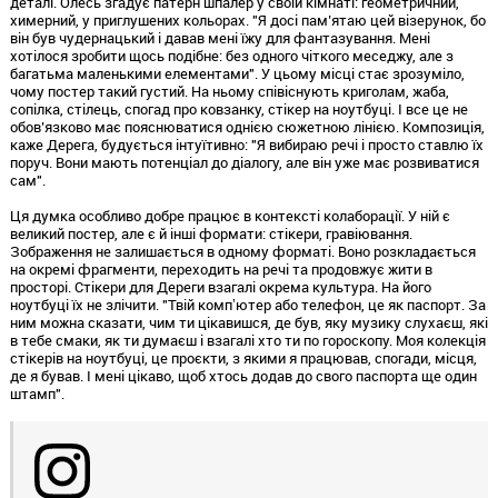
деталі. Олесь згадує патерн шпалер у своїй кімнаті: геометричний,
химерний, у приглушених кольорах. "Я досі пам’ятаю цей візерунок, бо
він був чудернацький і давав мені їжу для фантазування. Мені
хотілося зробити щось подібне: без одного чіткого меседжу, але з
багатьма маленькими елементами". У цьому місці стає зрозуміло,
чому постер такий густий. На ньому співіснують криголам, жаба,
сопілка, стілець, спогад про ковзанку, стікер на ноутбуці. І все це не
обов’язково має пояснюватися однією сюжетною лінією. Композиція,
каже Дерега, будується інтуїтивно: "Я вибираю речі і просто ставлю їх
поруч. Вони мають потенціал до діалогу, але він уже має розвиватися
сам".
Ця думка особливо добре працює в контексті колаборації. У ній є
великий постер, але є й інші формати: стікери, гравіювання.
Зображення не залишається в одному форматі. Воно розкладається
на окремі фрагменти, переходить на речі та продовжує жити в
просторі. Стікери для Дереги взагалі окрема культура. На його
ноутбуці їх не злічити. "Твій компʼютер або телефон, це як паспорт. За
ним можна сказати, чим ти цікавишся, де був, яку музику слухаєш, які
в тебе смаки, як ти думаєш і взагалі хто ти по гороскопу. Моя колекція
стікерів на ноутбуці, це проєкти, з якими я працював, спогади, місця,
де я бував. І мені цікаво, щоб хтось додав до свого паспорта ще один
штамп".