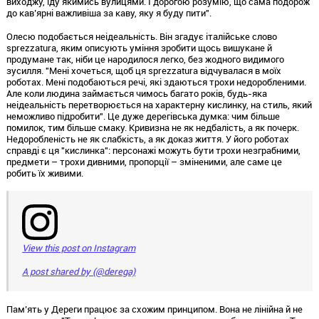
виходжу, іду якимись вулицями. І дорогою розумію, що сама подорож
до кав’ярні важливіша за каву, яку я буду пити".
Олесю подобається неідеальність. Він згадує італійське слово
sprezzatura, яким описують уміння зробити щось вишукане й
продумане так, ніби це народилося легко, без жодного видимого
зусилля. "Мені хочеться, щоб ця sprezzatura відчувалася в моїх
роботах. Мені подобаються речі, які здаються трохи недоробленими.
Але коли людина займається чимось багато років, будь-яка
неідеальність перетворюється на характерну кислинку, на стиль, який
неможливо підробити". Це дуже дерегівська думка: чим більше
помилок, тим більше смаку. Кривизна не як недбалість, а як почерк.
Недоробленість не як слабкість, а як доказ життя. У його роботах
справді є ця "кислинка": персонажі можуть бути трохи незграбними,
предмети – трохи дивними, пропорції – зміненими, але саме це
робить їх живими.
View this post on Instagram
A post shared by (@derega)
Пам’ять у Дереги працює за схожим принципом. Вона не лінійна й не