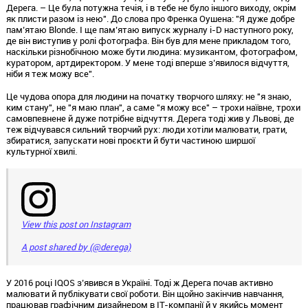
Дерега. – Це була потужна течія, і в тебе не було іншого виходу, окрім
як плисти разом із нею". До слова про Френка Оушена: "Я дуже добре
пам’ятаю Blonde. І ще пам’ятаю випуск журналу i-D наступного року,
де він виступив у ролі фотографа. Він був для мене прикладом того,
наскільки різнобічною може бути людина: музикантом, фотографом,
куратором, артдиректором. У мене тоді вперше з’явилося відчуття,
ніби я теж можу все".
Це чудова опора для людини на початку творчого шляху: не "я знаю,
ким стану", не "я маю план", а саме "я можу все" – трохи наївне, трохи
самовпевнене й дуже потрібне відчуття. Дерега тоді жив у Львові, де
теж відчувався сильний творчий рух: люди хотіли малювати, грати,
збиратися, запускати нові проєкти й бути частиною ширшої
культурної хвилі.
View this post on Instagram
A post shared by (@derega)
У 2016 році IQOS з’явився в Україні. Тоді ж Дерега почав активно
малювати й публікувати свої роботи. Він щойно закінчив навчання,
працював графічним дизайнером в ІТ-компанії й у якийсь момент