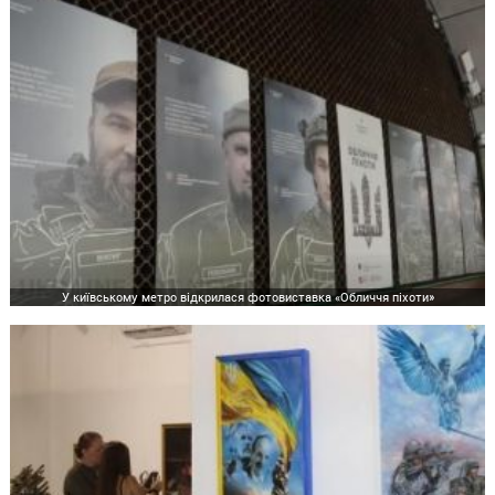
У київському метро відкрилася фотовиставка «Обличчя піхоти»