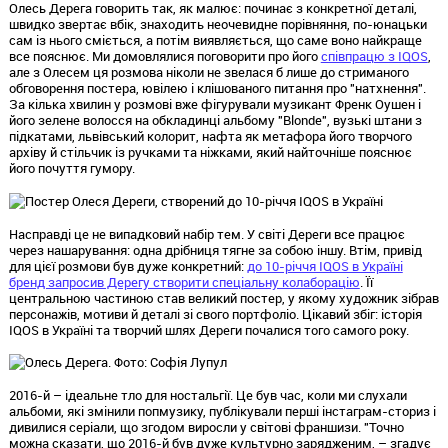
Олесь Дерега говорить так, як малює: починає з конкретної деталі,
швидко звертає вбік, знаходить неочевидне порівняння, по-юнацьки
сам із нього сміється, а потім виявляється, що саме воно найкраще
все пояснює. Ми домовлялися поговорити про його
співпрацю з IQOS
,
але з Олесем ця розмова ніколи не звелася б лише до стриманого
обговорення постера, ювілею і клішованого питання про "натхнення".
За кілька хвилин у розмові вже фігурували музикант Френк Оушен і
його зелене волосся на обкладинці альбому "Blonde", вузькі штани з
підкатами, львівський колорит, нафта як метафора його творчого
архіву й стільчик із ручками та ніжками, який найточніше пояснює
його почуття гумору.
Насправді це не випадковий набір тем. У світі Дереги все працює
через нашарування: одна дрібниця тягне за собою іншу. Втім, привід
для цієї розмови був дуже конкретний:
до 10-річчя IQOS в Україні
бренд запросив Дерегу створити спеціальну колаборацію
. Її
центральною частиною став великий постер, у якому художник зібрав
персонажів, мотиви й деталі зі свого портфоліо. Цікавий збіг: історія
IQOS в Україні та творчий шлях Дереги почалися того самого року.
2016-й – ідеальне тло для ностальгії. Це був час, коли ми слухали
альбоми, які змінили попмузику, публікували перші інстаграм-сториз і
дивилися серіали, що згодом виросли у світові франшизи. "Точно
можна сказати, що 2016-й був дуже культурно зарядженим, – згадує