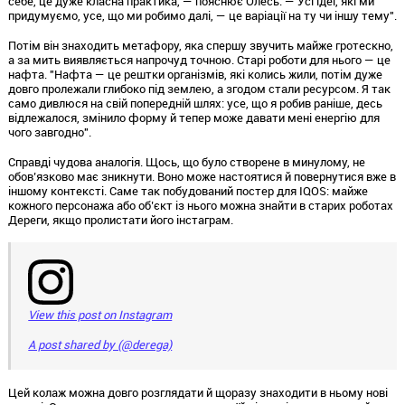
себе, це дуже класна практика, — пояснює Олесь. — Усі ідеї, які ми
придумуємо, усе, що ми робимо далі, — це варіації на ту чи іншу тему".
Потім він знаходить метафору, яка спершу звучить майже гротескно,
а за мить виявляється напрочуд точною. Старі роботи для нього — це
нафта. "Нафта — це рештки організмів, які колись жили, потім дуже
довго пролежали глибоко під землею, а згодом стали ресурсом. Я так
само дивлюся на свій попередній шлях: усе, що я робив раніше, десь
відлежалося, змінило форму й тепер може давати мені енергію для
чого завгодно".
Справді чудова аналогія. Щось, що було створене в минулому, не
обов’язково має зникнути. Воно може настоятися й повернутися вже в
іншому контексті. Саме так побудований постер для IQOS: майже
кожного персонажа або об’єкт із нього можна знайти в старих роботах
Дереги, якщо пролистати його інстаграм.
View this post on Instagram
A post shared by (@derega)
Цей колаж можна довго розглядати й щоразу знаходити в ньому нові