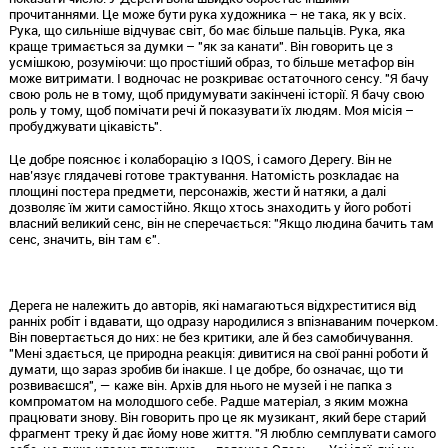
прочитаннями. Це може бути рука художника – не така, як у всіх.
Рука, що сильніше відчуває світ, бо має більше пальців. Рука, яка
краще тримається за думки – "як за канати". Він говорить це з
усмішкою, розуміючи: що простіший образ, то більше метафор він
може витримати. І водночас не розкриває остаточного сенсу. "Я бачу
свою роль не в тому, щоб придумувати закінчені історії. Я бачу свою
роль у тому, щоб помічати речі й показувати їх людям. Моя місія –
пробуджувати цікавість".
Це добре пояснює і колаборацію з IQOS, і самого Дерегу. Він не
нав’язує глядачеві готове трактування. Натомість розкладає на
площині постера предмети, персонажів, жести й натяки, а далі
дозволяє їм жити самостійно. Якщо хтось знаходить у його роботі
власний великий сенс, він не сперечається: "Якщо людина бачить там
сенс, значить, він там є".
Дерега не належить до авторів, які намагаються відхреститися від
ранніх робіт і вдавати, що одразу народилися з впізнаваним почерком.
Він повертається до них: не без критики, але й без самобичування.
"Мені здається, це природна реакція: дивитися на свої ранні роботи й
думати, що зараз зробив би інакше. І це добре, бо означає, що ти
розвиваєшся", — каже він. Архів для нього не музей і не папка з
компроматом на молодшого себе. Радше матеріал, з яким можна
працювати знову. Він говорить про це як музикант, який бере старий
фрагмент треку й дає йому нове життя. "Я люблю семплувати самого