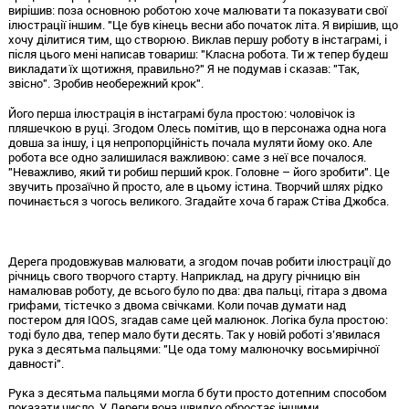
вирішив: поза основною роботою хоче малювати та показувати свої
ілюстрації іншим. "Це був кінець весни або початок літа. Я вирішив, що
хочу ділитися тим, що створюю. Виклав першу роботу в інстаграмі, і
після цього мені написав товариш: "Класна робота. Ти ж тепер будеш
викладати їх щотижня, правильно?" Я не подумав і сказав: "Так,
звісно". Зробив необережний крок".
Його перша ілюстрація в інстаграмі була простою: чоловічок із
пляшечкою в руці. Згодом Олесь помітив, що в персонажа одна нога
довша за іншу, і ця непропорційність почала муляти йому око. Але
робота все одно залишилася важливою: саме з неї все почалося.
"Неважливо, який ти робиш перший крок. Головне – його зробити". Це
звучить прозаїчно й просто, але в цьому істина. Творчий шлях рідко
починається з чогось великого. Згадайте хоча б гараж Стіва Джобса.
Дерега продовжував малювати, а згодом почав робити ілюстрації до
річниць свого творчого старту. Наприклад, на другу річницю він
намалював роботу, де всього було по два: два пальці, гітара з двома
грифами, тістечко з двома свічками. Коли почав думати над
постером для IQOS, згадав саме цей малюнок. Логіка була простою:
тоді було два, тепер мало бути десять. Так у новій роботі з’явилася
рука з десятьма пальцями: "Це ода тому малюночку восьмирічної
давності".
Рука з десятьма пальцями могла б бути просто дотепним способом
показати число. У Дереги вона швидко обростає іншими