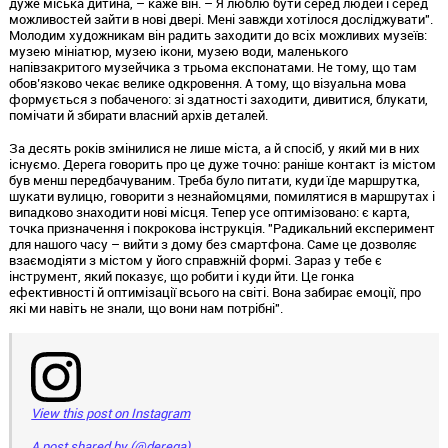
дуже міська дитина, – каже він. – Я люблю бути серед людей і серед
можливостей зайти в нові двері. Мені завжди хотілося досліджувати".
Молодим художникам він радить заходити до всіх можливих музеїв:
музею мініатюр, музею ікони, музею води, маленького
напівзакритого музейчика з трьома експонатами. Не тому, що там
обов’язково чекає велике одкровення. А тому, що візуальна мова
формується з побаченого: зі здатності заходити, дивитися, блукати,
помічати й збирати власний архів деталей.
За десять років змінилися не лише міста, а й спосіб, у який ми в них
існуємо. Дерега говорить про це дуже точно: раніше контакт із містом
був менш передбачуваним. Треба було питати, куди їде маршрутка,
шукати вулицю, говорити з незнайомцями, помилятися в маршрутах і
випадково знаходити нові місця. Тепер усе оптимізовано: є карта,
точка призначення і покрокова інструкція. "Радикальний експеримент
для нашого часу – вийти з дому без смартфона. Саме це дозволяє
взаємодіяти з містом у його справжній формі. Зараз у тебе є
інструмент, який показує, що робити і куди йти. Це гонка
ефективності й оптимізації всього на світі. Вона забирає емоції, про
які ми навіть не знали, що вони нам потрібні".
View this post on Instagram
A post shared by (@derega)