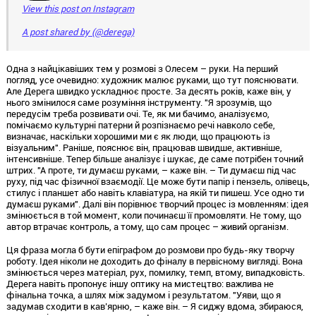
View this post on Instagram
A post shared by (@derega)
Одна з найцікавіших тем у розмові з Олесем – руки. На перший
погляд, усе очевидно: художник малює руками, що тут пояснювати.
Але Дерега швидко ускладнює просте. За десять років, каже він, у
нього змінилося саме розуміння інструменту. "Я зрозумів, що
передусім треба розвивати очі. Те, як ми бачимо, аналізуємо,
помічаємо культурні патерни й розпізнаємо речі навколо себе,
визначає, наскільки хорошими ми є як люди, що працюють із
візуальним". Раніше, пояснює він, працював швидше, активніше,
інтенсивніше. Тепер більше аналізує і шукає, де саме потрібен точний
штрих. "А проте, ти думаєш руками, – каже він. – Ти думаєш під час
руху, під час фізичної взаємодії. Це може бути папір і пензель, олівець,
стилус і планшет або навіть клавіатура, на якій ти пишеш. Усе одно ти
думаєш руками". Далі він порівнює творчий процес із мовленням: ідея
змінюється в той момент, коли починаєш її промовляти. Не тому, що
автор втрачає контроль, а тому, що сам процес – живий організм.
Ця фраза могла б бути епіграфом до розмови про будь-яку творчу
роботу. Ідея ніколи не доходить до фіналу в первісному вигляді. Вона
змінюється через матеріал, рух, помилку, темп, втому, випадковість.
Дерега навіть пропонує іншу оптику на мистецтво: важлива не
фінальна точка, а шлях між задумом і результатом. "Уяви, що я
задумав сходити в кав’ярню, – каже він. – Я сиджу вдома, збираюся,