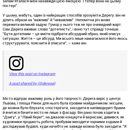
запам’яталася мені назавжди цією емоцією. І тепер вона на цьому
постері".
У цьому, мабуть, один із найкращих способів зрозуміти Дерегу: він не
ділить образи на "важливі" й "неважливі". Непомітна річ може
пережити великий задум. Гумор у нього теж не про очевидний жарт.
Сам Дерега вживає слово "дотепність", і воно тут справді точніше.
"Бути дотепним – це вміти підібрати абсурдний образ, який описує
ситуацію. Життя – це абсурд. Ми всього лише намагаємося його якось
структурувати, пояснити й описати", – каже він.
View this post on Instagram
A post shared by (@derega)
Місто відіграє важливу роль у його творчості. Дерега виріс у центрі
Львова, і площа Ринок для нього була ігровим майданчиком: місцем,
де можна було блукати, спостерігати, заходити в напіввідкриті брами
й вчитися бачити місто не лише з фасаду. Він рано почав ходити в
"Дзиґу", у "Лівий берег", на джазові концерти й вернісажі, дивився, як
художники продають роботи, пробував виходити чорними ходами й
досліджував будівлі, куди начебто не завжди можна було заходити. "Я