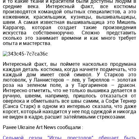
и то какие ткани и красители были доступны людям в
средние века. Интересный факт, все костюмы
производятся командой опытных специалистов, а это
кожевники, красильщики, кузнецы, вышивальщицы,
швеи. А самая известная вышивальщица это Мишель
Каррагер, которая создает такие произведения
искусства собственноручно. Сложно представить
сколько это занимает времени и как много требует
опыта и мастерства.
Интересный факт, вы поймете насколько продумана
каждая деталь костюма, когда начнете подмечать, что
каждый дом имеет свой символ. У Старков это
лютоволк, у Ланнистеров – лев, у Тиреллов – золотая
роза на зеленом поле, а у Таргариенов – дракон.
Интересно отметить, что не только вышивка делается в
ручную, швеям, например, пришлось отказаться от
оверлока и обметывать все швы самим, а Софи Тернер
(Санса Старк) в одном из интервью сказала, что даже
корсет, который находится у нее под одеждой и никогда
не виден в кадре, расшит затейливыми стрекозами.
Ранее Ukraine Art News сообщали :
Седьмой сезон "Игры престолов" обещает быть