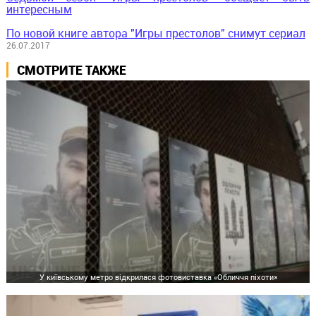
интересным
По новой книге автора "Игры престолов" снимут сериал
26.07.2017
СМОТРИТЕ ТАКЖЕ
У київському метро відкрилася фотовиставка «Обличчя піхоти»