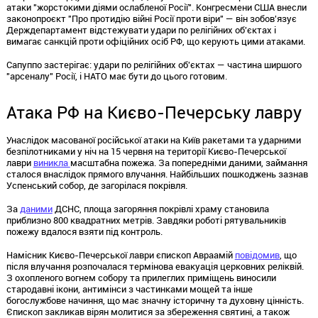
атаки "жорстокими діями ослабленої Росії". Конгресмени США внесли
законопроєкт "Про протидію війні Росії проти віри" — він зобов'язує
Держдепартамент відстежувати удари по релігійних об'єктах і
вимагає санкцій проти офіційних осіб РФ, що керують цими атаками.
Сапуппо застерігає: удари по релігійних об'єктах — частина ширшого
"арсеналу" Росії, і НАТО має бути до цього готовим.
Атака РФ на Києво-Печерську лавру
Унаслідок масованої російської атаки на Київ ракетами та ударними
безпілотниками у ніч на 15 червня на території Києво-Печерської
лаври
виникла
масштабна пожежа. За попередніми даними, займання
сталося внаслідок прямого влучання. Найбільших пошкоджень зазнав
Успенський собор, де загорілася покрівля.
За
даними
ДСНС, площа загоряння покрівлі храму становила
приблизно 800 квадратних метрів. Завдяки роботі рятувальників
пожежу вдалося взяти під контроль.
Намісник Києво-Печерської лаври єпископ Авраамій
повідомив
, що
після влучання розпочалася термінова евакуація церковних реліквій.
З охопленого вогнем собору та прилеглих приміщень виносили
стародавні ікони, антимінси з частинками мощей та інше
богослужбове начиння, що має значну історичну та духовну цінність.
Єпископ закликав вірян молитися за збереження святині, а також