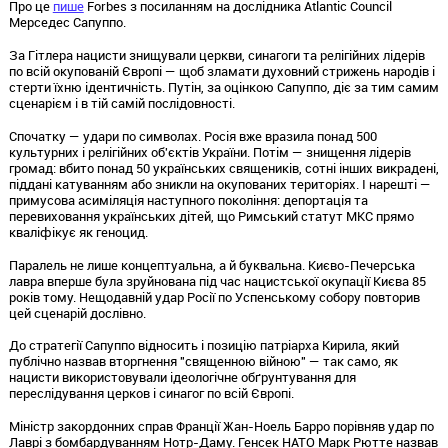
Про це
пише
Forbes з посиланням на дослідника Atlantic Council
Мерседес Сапуппо.
За Гітлера нацисти знищували церкви, синагоги та релігійних лідерів
по всій окупованій Європі — щоб зламати духовний стрижень народів і
стерти їхню ідентичність. Путін, за оцінкою Сапуппо, діє за тим самим
сценарієм і в тій самій послідовності.
Спочатку — удари по символах. Росія вже вразила понад 500
культурних і релігійних об'єктів України. Потім — знищення лідерів
громад: вбито понад 50 українських священиків, сотні інших викрадені,
піддані катуванням або зникли на окупованих територіях. І нарешті —
примусова асиміляція наступного покоління: депортація та
перевиховання українських дітей, що Римський статут МКС прямо
кваліфікує як геноцид.
Паралель не лише концептуальна, а й буквальна. Києво-Печерська
лавра вперше була зруйнована під час нацистської окупації Києва 85
років тому. Нещодавній удар Росії по Успенському собору повторив
цей сценарій дослівно.
До стратегії Сапуппо відносить і позицію патріарха Кирила, який
публічно назвав вторгнення "священною війною" — так само, як
нацисти використовували ідеологічне обґрунтування для
переслідування церков і синагог по всій Європі.
Міністр закордонних справ Франції Жан-Ноель Барро порівняв удар по
Лаврі з бомбардуванням Нотр-Даму. Генсек НАТО Марк Рютте назвав