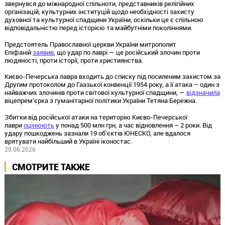
звернувся до міжнародної спільноти, представників релігійних
організацій, культурних інституцій щодо необхідності захисту
духовної та культурної спадщини України, оскільки це є спільною
відповідальністю перед історією та майбутніми поколіннями.
Предстоятель Православної церкви України митрополит
Епіфаній
заявив
, що удар по лаврі — це російський злочин проти
людяності, проти історії, проти християнства.
Києво-Печерська лавра входить до списку під посиленим захистом за
Другим протоколом до Гаазької конвенції 1954 року, а її атака – один з
найважчих злочинів проти світової культурної спадщини, —
відзначила
віцепрем'єрка з гуманітарної політики України Тетяна Бережна.
Збитки від російської атаки на територію Києво-Печерської
лаври
оцінюють
у понад 500 млн грн, а час відновлення – 2 роки. Від
удару пошкоджень зазнали 19 обʼєктів ЮНЕСКО, але вдалося
врятувати найбільший в Україні іконостас.
29.06.2026
СМОТРИТЕ ТАКЖЕ