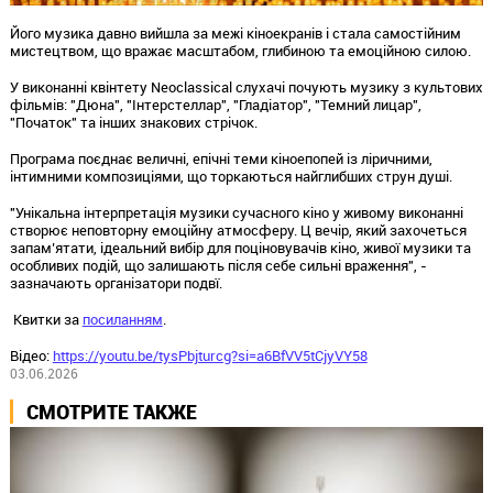
Його музика давно вийшла за межі кіноекранів і стала самостійним
мистецтвом, що вражає масштабом, глибиною та емоційною силою.
У виконанні квінтету Neoclassical слухачі почують музику з культових
фільмів: "Дюна", "Інтерстеллар", "Гладіатор", "Темний лицар",
"Початок" та інших знакових стрічок.
Програма поєднає величні, епічні теми кінoепопей із ліричними,
інтимними композиціями, що торкаються найглибших струн душі.
"Унікальна інтерпретація музики сучасного кіно у живому виконанні
створює неповторну емоційну атмосферу. Ц вечір, який захочеться
запам’ятати, ідеальний вибір для поціновувачів кіно, живої музики та
особливих подій, що залишають після себе сильні враження", -
зазначають організатори подвї.
Квитки за
посиланням
.
Відео:
https://youtu.be/tysPbjturcg?si=a6BfVV5tCjyVY58
03.06.2026
СМОТРИТЕ ТАКЖЕ