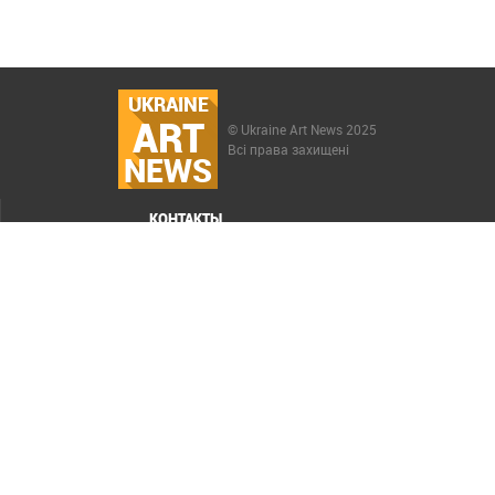
UKRAINE
ART
© Ukraine Art News 2025
Всі права захищені
NEWS
КОНТАКТЫ
МЕНЮ
Карта сайта
Реклама
РАСКРУТКА САЙТА ELIT-WEB
СОЗДАНИЕ САЙТОВ WEZOM