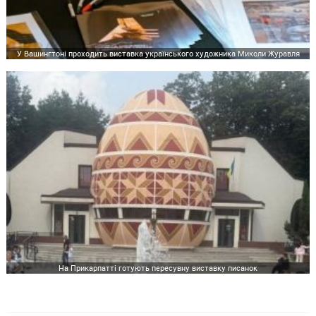
У Вашингтоні проходить виставка українського художника Миколи Журавля
На Прикарпатті готують пересувну виставку писанок