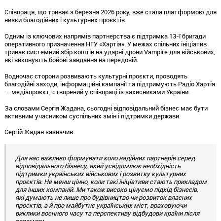
Співпраця, що триває з березня 2026 року, вже стала платформою для
низки благодійних і культурних проєктів.
Одним із ключових напрямів партнерства є підтримка 13-ї бригади
оперативного призначення НГУ «Хартія». У межах спільних ініціатив
триває системний збір коштів на ударні дрони Vampire для військових,
які виконують бойові завдання на передовій.
Водночас сторони розвивають культурні проєкти, проводять
благодійні заходи, інформаційні кампанії та підтримують Радіо Хартія
— медіапроєкт, створений у співпраці із захисниками України.
За словами Сергія Жадана, сьогодні відповідальний бізнес має бути
активним учасником суспільних змін і підтримки держави.
Сергій Жадан зазначив:
Для нас важливо формувати коло надійних партнерів серед
відповідального бізнесу, який усвідомлює необхідність
підтримки українських військових і розвитку культурних
проєктів. Не менш цінно, коли такі ініціативи стають прикладом
для інших компаній. Ми також високо цінуємо підхід бізнесів,
які думають не лише про будівництво чи розвиток власних
проєктів, а й про майбутнє українських міст, враховуючи
виклики воєнного часу та перспективу відбудови країни після
перемоги