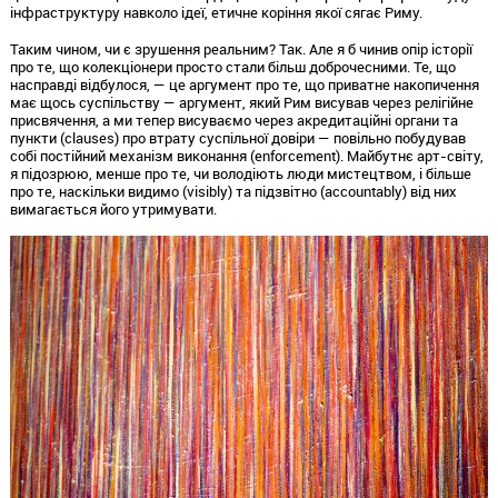
інфраструктуру навколо ідеї,
етичне коріння якої сягає Риму.
Таким чином,
чи є зрушення реальним?
Так.
Але я б чинив опір історії
про те,
що колекціонери просто стали більш доброчесними.
Те,
що
насправді відбулося,
— це аргумент про те,
що приватне накопичення
має щось суспільству — аргумент,
який Рим висував через релігійне
присвячення,
а ми тепер висуваємо через акредитаційні органи та
пункти (clauses) про втрату суспільної довіри — повільно побудував
собі постійний механізм виконання (enforcement).
Майбутнє арт-світу,
я підозрюю,
менше про те,
чи володіють люди мистецтвом,
і більше
про те,
наскільки видимо (visibly) та підзвітно (accountably) від них
вимагається його утримувати.