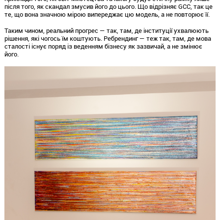
після того,
як скандал змусив його до цього.
Що відрізняє GCC,
так це
те,
що вона значною мірою випереджає цю модель,
а не повторює її.
Таким чином,
реальний прогрес — так,
там,
де інституції ухвалюють
рішення,
які чогось їм коштують.
Ребрендинг — теж так,
там,
де мова
сталості існує поряд із веденням бізнесу як зазвичай,
а не змінює
його.