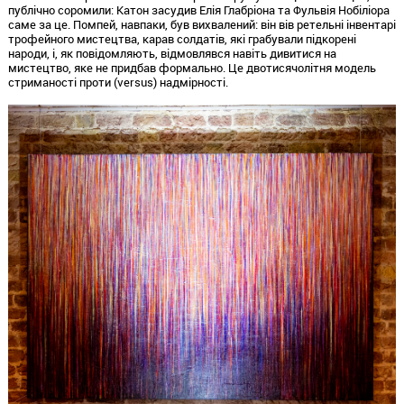
публічно соромили:
Катон засудив Елія Глабріона та Фульвія Нобіліора
саме за це.
Помпей,
навпаки,
був вихвалений:
він вів ретельні інвентарі
трофейного мистецтва,
карав солдатів,
які грабували підкорені
народи,
і,
як повідомляють,
відмовлявся навіть дивитися на
мистецтво,
яке не придбав формально.
Це двотисячолітня модель
стриманості проти (versus) надмірності.