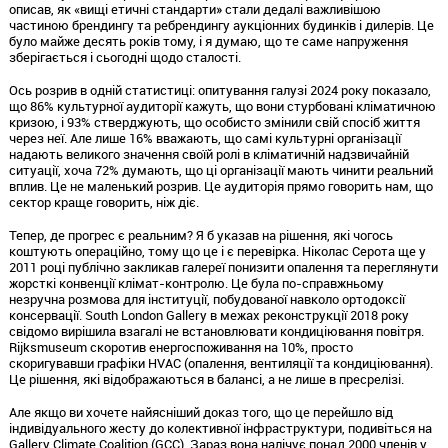
описав,
як «вищі етичні стандарти» стали дедалі важливішою
частиною брендингу та ребрендингу аукціонних будинків і дилерів.
Це
було майже десять років тому,
і я думаю,
що те саме напруження
зберігається і сьогодні щодо сталості.
Ось розрив в одній статистиці:
опитування галузі 2024 року показало,
що 86% культурної аудиторії кажуть,
що вони стурбовані кліматичною
кризою,
і 93% стверджують,
що особисто змінили свій спосіб життя
через неї.
Але лише 16% вважають,
що самі культурні організації
надають великого значення своїй ролі в кліматичній надзвичайній
ситуації,
хоча 72% думають,
що ці організації мають чинити реальний
вплив.
Це не маленький розрив.
Це аудиторія прямо говорить нам,
що
сектор краще говорить,
ніж діє.
Тепер,
де прогрес є реальним?
Я б указав на рішення,
які чогось
коштують операційно,
тому що це і є перевірка.
Ніколас Серота ще у
2011 році публічно закликав галереї понизити опалення та переглянути
жорсткі конвенції клімат-контролю.
Це була по-справжньому
незручна розмова для інституції,
побудованої навколо ортодоксії
консервації.
South London Gallery в межах реконструкції 2018 року
свідомо вирішила взагалі не встановлювати кондиціювання повітря.
Rijksmuseum скоротив енергоспоживання на 10%,
просто
скоригувавши графіки HVAC (опалення,
вентиляції та кондиціювання).
Це рішення,
які відображаються в балансі,
а не лише в пресрелізі.
Але якщо ви хочете найясніший доказ того,
що це перейшло від
індивідуального жесту до колективної інфраструктури,
подивіться на
Gallery Climate Coalition (GCC).
Зараз вона налічує понад 2000 членів у