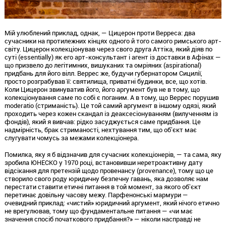
Мій улюблений приклад,
однак,
— Цицерон проти Верреса:
два
сучасники на протилежних кінцях одного й того самого римського арт-
світу.
Цицерон колекціонував через свого друга Аттіка,
який діяв по
суті (essentially) як его арт-консультант і агент із доставки в Афінах —
що призвело до легітимних,
вишуканих та омріяних (aspirational)
придбань для його вілл.
Веррес же,
будучи губернатором Сицилії,
просто розграбував її:
святилища,
приватні будинки,
все,
що хотів.
Коли Цицерон звинуватив його,
його аргумент був не в тому,
що
колекціонування саме по собі є поганим.
А в тому,
що Веррес порушив
moderatio
(стриманість).
Це той самий аргумент в іншому одязі,
який
проходить через кожен скандал із деаксесіонуванням (вилученням із
фондів),
який я вивчав:
рідко засуджується саме придбання.
Це
надмірність,
брак стриманості,
нехтування тим,
що обʼєкт має
слугувати чомусь за межами колекціонера.
Помилка,
яку я б відзначив для сучасних колекціонерів,
— та сама,
яку
зробила ЮНЕСКО у 1970 році,
встановивши неретроактивну дату
відсікання для претензій щодо провенансу (provenance),
тому що це
створило свого роду юридичну безпечну гавань,
яка дозволяє нам
перестати ставити етичні питання в той момент,
за якого обʼєкт
перетинає довільну часову межу.
Парфенонські мармури —
очевидний приклад:
«чистий» юридичний аргумент,
який нічого етично
не врегулював,
тому що фундаментальне питання — «чи має
значення спосіб початкового придбання?
» — ніколи насправді не