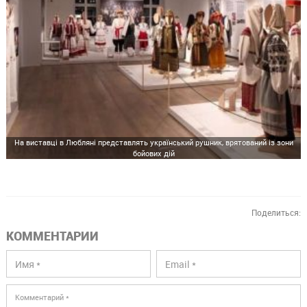
На виставці в Любляні представлять український рушник, врятований із зони
бойових дій
Поделиться:
КОММЕНТАРИИ