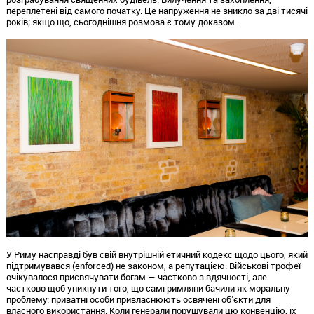
переплетені від самого початку.
Це напруження не зникло за дві тисячі
років; якщо що,
сьогоднішня розмова є тому доказом.
У Риму насправді був свій внутрішній етичний кодекс щодо цього,
який
підтримувався (enforced) не законом,
а репутацією.
Військові трофеї
очікувалося присвячувати богам — частково з вдячності,
але
частково щоб уникнути того,
що самі римляни бачили як моральну
проблему:
приватні особи привласнюють освячені обʼєкти для
власного використання.
Коли генерали порушували цю конвенцію,
їх