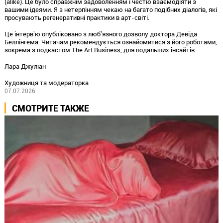
(alike).
Це було справжнім задоволенням і честю взаємодіяти з
вашими ідеями.
Я з нетерпінням чекаю на багато подібних діалогів,
які
просувають регенеративні практики в арт-світі.
Це інтервʼю опубліковано з любʼязного дозволу доктора Девіда
Беллінгема. Читачам рекомендується ознайомитися з його роботами,
зокрема з подкастом The Art Business, для подальших інсайтів.
Лара Джуліан
Художниця та модераторка
07.07.2026
СМОТРИТЕ ТАКЖЕ