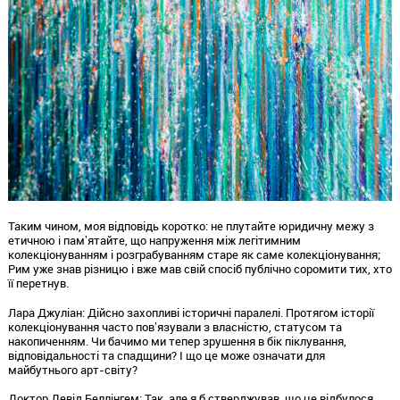
Таким чином,
моя відповідь коротко:
не плутайте юридичну межу з
етичною і памʼятайте,
що напруження між легітимним
колекціонуванням і розграбуванням старе як саме колекціонування;
Рим уже знав різницю і вже мав свій спосіб публічно соромити тих,
хто
її перетнув.
Лара Джуліан:
Дійсно захопливі історичні паралелі.
Протягом історії
колекціонування часто повʼязували з власністю,
статусом та
накопиченням.
Чи бачимо ми тепер зрушення в бік піклування,
відповідальності та спадщини?
І що це може означати для
майбутнього арт-світу?
Доктор Девід Беллінгем:
Так,
але я б стверджував,
що це відбулося