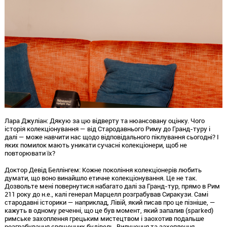
Лара Джуліан:
Дякую за цю відверту та нюансовану оцінку.
Чого
історія колекціонування — від Стародавнього Риму до Гранд-туру і
далі — може навчити нас щодо відповідального піклування сьогодні?
І
яких помилок мають уникати сучасні колекціонери,
щоб не
повторювати їх?
Доктор Девід Беллінгем:
Кожне покоління колекціонерів любить
думати,
що воно винайшло етичне колекціонування.
Це не так.
Дозвольте мені повернутися набагато далі за Гранд-тур,
прямо в Рим
211 року до н.
е.,
калі генерал Марцелл розграбував Сиракузи.
Самі
стародавні історики — наприклад,
Лівій,
який писав про це пізніше,
—
кажуть в одному реченні,
що це був момент,
який запалив (sparked)
римське захоплення грецьким мистецтвом і заохотив подальше
розграбування священних будівель.
Вилучення та захоплення,