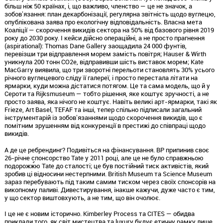
більш ніж 50 країнах,
і,
що важливо,
членство — це не значок,
а
зобовʼязання:
план декарбонізації,
регулярна звітність щодо вуглецю,
опублікована заява про екологічну відповідальність.
Власна мета
Коаліції — скорочення викидів сектора на 50% від базового рівня 2019
року до 2030 року.
І кейси дійсно операційні,
а не просто прагнення
(aspirational):
Thomas Dane Gallery заощадила 24 000 фунтів,
перевізши три відправлення морем замість повітря; Hauser & Wirth
уникнула 200 тонн CO2e,
відправивши шість виставок морем; Kate
MacGarry виявила,
що три зворотні перельоти становлять 30% усього
річного вуглецевого сліду її галереї,
і просто перестала літати на
ярмарки,
куди можна дістатися потягом.
Це та сама модель,
що й у
Сероти та Rijksmuseum — тобто рішення,
яке коштує зручності,
а не
просто заява,
яка нічого не коштує.
Навіть великі арт-ярмарки,
такі як
Frieze,
Art Basel,
TEFAF та інші,
тепер спільно підписали загальний
інструментарій із зобовʼязаннями щодо скорочення викидів,
що є
помітним зрушенням від конкуренції в престижі до співпраці щодо
викидів.
А де це ребрендинг?
Подивіться на фінансування.
BP припинив своє
26-річне спонсорство Tate у 2011 році,
але це не було справжньою
подорожж์ю Tate до сталості; це був постійний тиск активістів,
який
зробив ці відносини нестерпними.
British Museum та Science Museum
зараз перебувають під таким самим тиском через своїх спонсорів на
викопному паливі.
Дивестирування,
інакше кажучи,
дуже часто є тим,
у що сектор виштовхують,
а не тим,
що він очолює.
І це не є новим історично.
Kimberley Process та CITES — обидва
приклади того,
як світ мистецтва та luxury будує етичну рамку лише