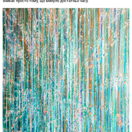
зникає просто тому,
що минуло достатньо часу.