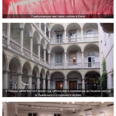
7 найцікавіших виставок серпня в Києві
У Польщі намагаються через суд заблокувати повернення до України картин
зі Львівського історичного музею