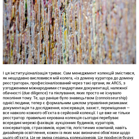
І ця інституціоналізація триває.
Сам менеджмент колекцій змістився,
як нещодавно висловився мій колега,
«із домену куратора до домену
реєстратора»,
професіоналізований через такі органи,
як ARCS,
з
узгодженими міжнародними стандартами документації,
належної
обачності (due diligence) та піклування,
яких просто не існувало
покоління тому.
Те,
що раніше було знавецьтвом (connoisseurship)
однієї людини,
тепер є формальним циклом управління ризиками:
документація та дослідження,
консервація,
захист,
переміщення —
все навколо кожного обʼєкта в серйозній колекції.
І це вже не тільки
реєстратор:
правильно керована колекція сьогодні перебуває
всередині мережі фахівців:
аукціонних будинків,
кураторів,
консерваторів,
страховиків,
юристів,
логістичних компаній,
навіть
дизайнерів освітлення,
кожен із яких має визначені обовʼязки щодо
цього обʼєкта.
Це не зміна сердець колекціонерів.
Це професія будує