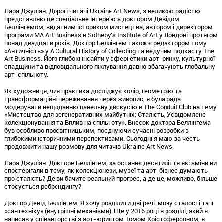
Лара Джуліан:
Дорогі читачі Ukraine Art News,
з великою радістю
представляю це спеціальне інтервʼю з доктором Девідом
Беллінгемом,
видатним істориком мистецтва,
автором і директором
програми MA Art Business в Sotheby’s Institute of Art у Лондоні протягом
понад двадцяти років.
Доктор Беллінгем також є редактором тому
«Античність» у
A Cultural History of Collecting
та ведучим подкасту
The
Art Business
.
Його глибокі інсайти у сфері етики арт-ринку,
культурної
спадщини та відповідального піклування давно збагачують глобальну
арт-спільноту.
Як художниця,
чия практика досліджує колір,
геометрію та
трансформаційні переживання через живопис,
я була рада
модерувати нещодавню панельну дискусію в The Conduit Club на тему
«Мистецтво для регенеративних майбутніх:
Сталість,
Усвідомлене
колекціонування та Вплив на спільноту».
Внесок доктора Беллінгема
був особливо просвітницьким,
поєднуючи сучасні розробки з
глибокими історичними перспективами.
Сьогодні я маю за честь
продовжити нашу розмову для читачів Ukraine Art News.
Лара Джуліан:
Докторе Беллінгем,
за останнє десятиліття які зміни ви
спостерігали в тому,
як колекціонери,
музеї та арт-бізнес думають
про сталість?
Де ви бачите реальний прогрес,
а де це,
можливо,
більше
стосується ребрендингу?
Доктор Девід Беллінгем:
Я хочу розділити дві речі:
мову сталості та її
«сантехніку» (внутрішні механізми).
Ще у 2016 році в розділі,
який я
написав у співавторстві з арт-юристом Томом Крістоферсоном,
я