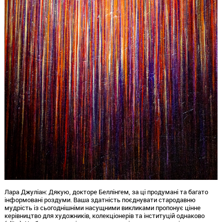
Лара Джуліан:
Дякую,
докторе Беллінгем,
за ці продумані та багато
інформовані роздуми.
Ваша здатність поєднувати стародавню
мудрість із сьогоднішніми насущними викликами пропонує цінне
керівництво для художників,
колекціонерів та інституцій однаково