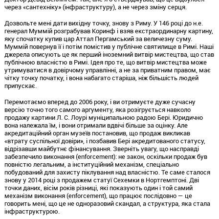
через «сантехніку» (інфраструктуру),
а не через зміну серця.
Дозвольте мені дати вихідну точку,
знову з Риму.
У 146 році до н.
е.
генерал Муммій розграбував Коринф і взяв екстраординарну картину,
яку спочатку купив цар Аттал Пергамський за величезну суму.
Муммій повернув її і потім помістив у публічне святилище в Римі.
Наші
джерела описують це як перший іноземний витвір мистецтва,
що став
публічною власністю в Римі.
Ідея про те,
що витвір мистецтва може
утримуватися в довірчому управлінні,
а не за приватним правом,
має
чітку точку початку,
і вона набагато старіша,
ніж більшість людей
припускає.
Перемотаємо вперед до 2006 року,
і ви отримуєте дуже сучасну
версію точно того самого аргументу,
яка розігрується навколо
продажу картини Л.
С.
Лоурі муніципальною радою Бері.
Юридично
вона належала їм,
і вони отримали вдвічі більше за оцінку.
Але
акредитаційний орган музеїв постановив,
що продаж викликав
«втрату суспільної довіри»,
і позбавив Бері акредитованого статусу,
відрізавши майбутнє фінансування.
Зверніть увагу,
що насправді
забезпечило виконання (enforcement):
не закон,
оскільки продаж був
повністю легальним,
а інституційний механізм,
спеціально
побудований для захисту піклування над власністю.
Те саме сталося
знову у 2014 році з продажем статуї Сехемки в Нортгемптоні.
Дві
точки даних,
вісім років різниці,
які показують один і той самий
механізм виконання (enforcement),
що працює послідовно — це
говорить мені,
що це не одноразовий скандал,
а структура,
яка стала
інфраструктурою.