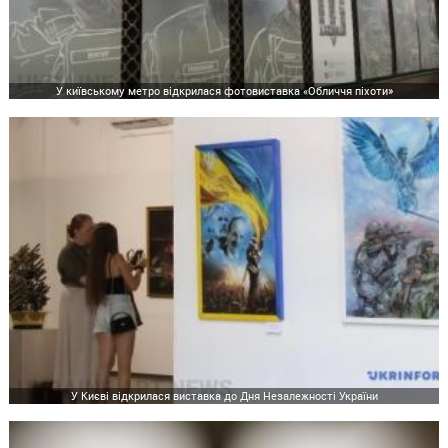
У київському метро відкрилася фотовиставка «Обличчя піхоти»
У Києві відкрилася виставка до Дня Незалежності України