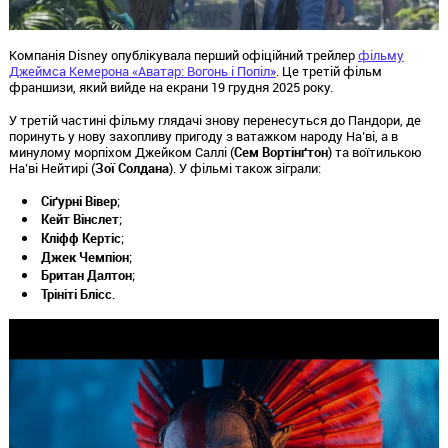
Компанія Disney опублікувала перший офіційний трейлер
фільму
Джеймса Кемерона «Аватар: Вогонь і Попіл»
. Це третій фільм
франшизи, який вийде на екрани 19 грудня 2025 року.
У третій частині фільму глядачі знову перенесуться до Пандори, де
поринуть у нову захопливу пригоду з ватажком народу На’ві, а в
минулому морпіхом Джейком Саллі (
Сем Вортінґтон
) та воїтилькою
На’ві Нейтирі (
Зої Солдана
). У фільмі також зіграли:
Сіґурні Вівер
;
Кейт Вінслет
;
Кліфф Кертіс
;
Джек Чемпіон
;
Британ Далтон
;
Трініті Блісс
.