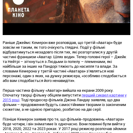
Раніше Джеймс Кемерон вже розповідав, що третій «Аватар» буде
зовсім не таким, як того очікують глядачі. Події у фільмі
відбуватимуться незадовго після тих, які розгорталися у другій
частині франшизи «Аватар: Шлях води». Тепер головні герої – Джейк
та Нейтрі – зіткнуться з Людьми із попелу – племенами, які
найбільше за інших на Пандорі тяжіють до насилля та влади. За
словами Кемерона у третій частині «Аватара» з’являться нові
персонажі, один з яких, на думку режисера, «особливо сподобається
або вам сподобається його ненавидіти».
Перша частина фільму «Аватар» вийшла на екрани 2009 року.
Спочатку творці фільму обіцяли випустити
перший сиквел картини у
2015 році
. Тоді продюсер фільмів Джона Ландау заявляв, що два
фільми – продовження будуть самостійними творами із закінченим
сюжетом, а не однією пригодою, розбитою на дві серії.
Пізніше Кемерон заявив про те, що фільмів-продовжень «Аватара»
буде чотири, і він зніматиме їх одночасно. Вони повинні були вийти у
2018, 2020, 2022 та 2023 роках.
У 2017 році режисер розпочав зйомки