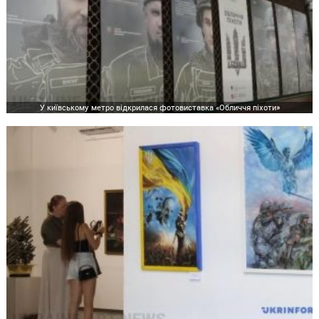
У київському метро відкрилася фотовиставка «Обличчя піхоти»