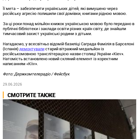
Її мета – забезпечити українських дітей, які вимушено через
російську агресію полишили свої домівки, книгами рідною мовою.
За ці роки понад мільйон книжок українською мовою було передано в
публічні бібліотеки і заклади освіти різних країн світу, де знайшли
тимчасовий захист українські родини з дітьми.
Нагадаємо, у всесвітньо відомій базиліці Саграда Фамілія в Барселоні
(Іспанія)
демонтували
старий вітражний медальйон із
російськомовною транслітерацією назви столиці України «Kiev».
Натомість встановлено новий скляний елемент із коректним
написанням «Kíiv».
Фото: Держкомтелерадіо / Фейсбук
29.06.2026
СМОТРИТЕ ТАКЖЕ