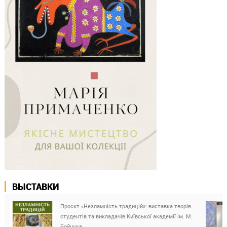
ВЫСТАВКИ
Проєкт «Незламність традицій»: виставка творів
студентів та викладачів Київської академії ім. М.
Бойчука