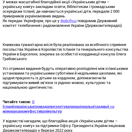
У межах масштабної благодійної акції «Українським дітям –
українську книгу» закладам освіти, бібліотекам і громадським
осередкам Іспанії, де навчаються українські діти, передали 2 000
примірників україномовних видань.
Як передає Укрінформ, про це у
Фейсбуці
повідомив Державний
комітет телебачення і радіомовлення України (Держкомтелерадіо).
Книжкова гуманітарна місія була реалізована за всебічного сприяння
посольства України в Королівстві Іспанія та генерального консульства
України в Барселоні, зокрема за особистої координації консула Олега
Грабовського.
Усі отримані видання будуть оперативно розподілені між іспанськими
установами та українськими суботніми й недільними школами, які
щодня працюють із дітьми за кордоном, допомагаючи їм
підтримувати живий зв'язок із рідною мовою, культурою та
національною ідентичністю.
Читайте також:
В
Іспанії
українська
громада
презентувала
національні
традиції
на
міжнародному
фестивалі
культур
У відомстві нагадали, що благодійна акція «Українським дітям –
українську книгу» за підтримки Офісу Президента України ініціював
Держкомтелерадіо у березні 2022 року.