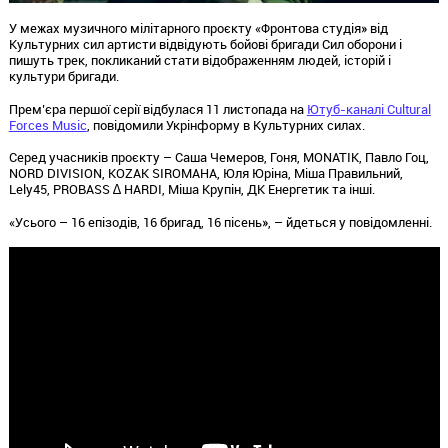
У межах музичного мілітарного проєкту «Фронтова студія» від
Культурних сил артисти відвідують бойові бригади Сил оборони і
пишуть трек, покликаний стати відображенням людей, історій і
культури бригади.
Прем’єра першої серії відбулася 11 листопада на
Ютуб-каналі Cultural
Forces Music
, повідомили Укрінформу в Культурних силах.
Серед учасників проєкту – Саша Чемеров, Гоня, MONATIK, Павло Гоц,
NORD DIVISION, KOZAK SIROMAHA, Юля Юріна, Міша Правильний,
Lely45, PROBASS ∆ HARDI, Міша Крупін, ДК Енергетик та інші.
«Усього – 16 епізодів, 16 бригад, 16 пісень», – йдеться у повідомленні.