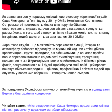
Як зазначається, у першому епізоді нового сезону «Фронтової студії»
Саша Чемеров та Гоня їдуть у 30-ту ОМБр імені князя Костянтина
Острозького і проживають кілька днів поруч із бійцями:
спостерігають, слухають, вчаться, літають на дронах, тренуються
разом. Усе для того, щоб створити пісню «Божою милістю», натхненну
історіями людей, що стоять за цим гаслом 30-ї ОМБр.
«Фронтова студія – це можливість перекласти емоції, історію та
атмосферу бойового підрозділу на музичний код. Ми хотіли дійсно
зробити щось круте і правдиве, а з військовими це означає пройти
повне перезавантаження свідомості: ти спілкуєшся, тренуєшся,
навчаєшся. У 30-й бригаді ми з Гонею знайомились із бійцями різних
фахів, занурювалися в їхні будні, щоб відчути їхній вайб. Цей проєкт
показує військо зсередини – цікавих, професійних і світлих людей, що
служать у лавах Сил оборони», – говорить Саша Чемеров.
Як повідомляв Укрінформ, минулого тижня Культурні сили
відвідували
Берлін з благодійним концертом.
Читайте також:
«Місто наречених»: Саша Чемеров представив кліп на
пісню, присвячену дружинам загиблих військових