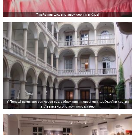
7 найцікавіших виставок серпня в Києві
У Польщі намагаються через суд заблокувати повернення до України картин
зі Львівського історичного музею