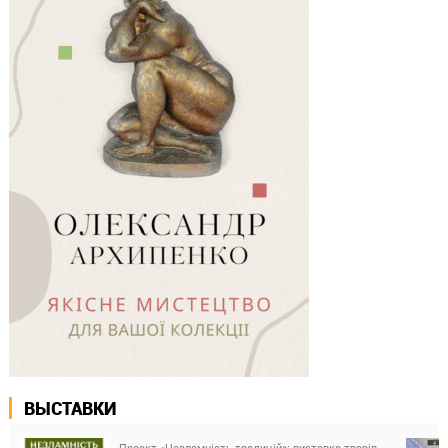
ВЫСТАВКИ
Проєкт «Незламність традицій»: виставка творів