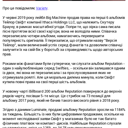
Про це повідомляє
Variety
.
У червні 2019 року лейбл Big Machine продав права на перші 6 альбомів
Тейлор Свіфт компанії Ithaca Holdings LLC, що належить Скутеру
Брауну, в рамках масштабної угоди. Попри те, що зірка сама писала
пісні протягом всієї своєї карʼєри, вона не володіла ними. Співачка
перезаписала чотири альбоми, намагаючись перевершити
популярність оригіналів. Її перезаписи, що отримали назву "Версія
Тейлор", мали величезний успіх серед фанатів та дозволили співачці
залучити їх на свій бік у боротьбі за справедливість щодо авторських
прав.
Роками між фанатами були суперечки, чи слухати альбом Reputation -
один з найулюбленіших серед Swifties, - оскільки він залишався одним
із двох, які вона не перезаписала і за прослуховування яких не
отримувала роялті. Але ця моральна дилема минула, коли Свіфт
купила повні права на свої перші шість альбомів.
У новому чарті Billboard 200 альбом Reputation повернувся до верхніх
рядків чарту, посівши 5-те місце. Це стрибок на 73 позиції для
альбому 2017 року, який не бачив такого високого рівня з 2018 року.
Згідно з даними Luminate, продажі альбому Reputation зросли на 1184%
за тиждень. Більшість із них були цифровими продажами, оскільки на
момент несподіваної заяви Свіфт у магазинах було не так багато
фізичних платівок чи компакт-дисків. Найбільше Reputation слухали
на стримінгах: зріст на 125% до 34,75 млн прослуховувань.