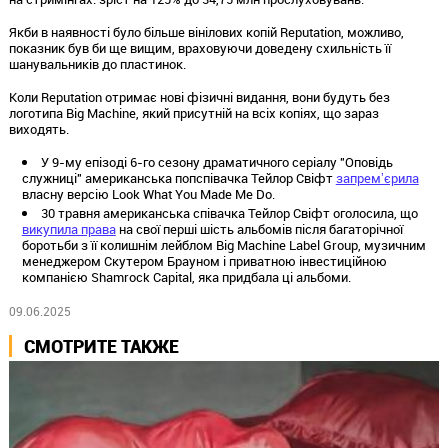
Якби в наявності було більше вінілових копій Reputation, можливо,
показник був би ще вищим, враховуючи доведену схильність її
шанувальників до пластинок.
Коли Reputation отримає нові фізичні видання, вони будуть без
логотипа Big Machine, який присутній на всіх копіях, що зараз
виходять.
У 9-му епізоді 6-го сезону драматичного серіалу "Оповідь
служниці" американська попспівачка Тейлор Свіфт
запремʼєрила
власну версію Look What You Made Me Do.
30 травня американська співачка Тейлор Свіфт оголосила, що
викупила права
на свої перші шість альбомів після багаторічної
боротьби з її колишнім лейблом Big Machine Label Group, музичним
менеджером Скутером Брауном і приватною інвестиційною
компанією Shamrock Capital, яка придбала ці альбоми.
09.06.2025
СМОТРИТЕ ТАКЖЕ