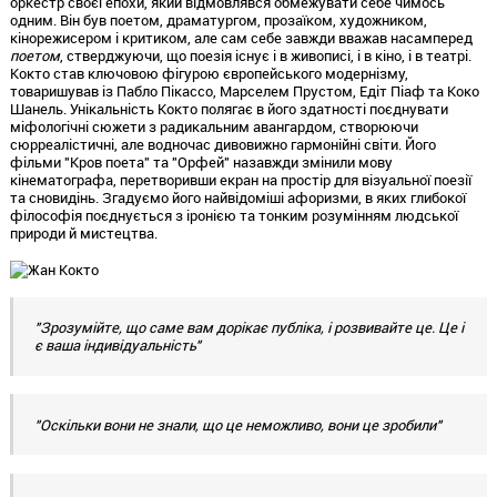
оркестр своєї епохи, який відмовлявся обмежувати себе чимось
одним. Він був поетом, драматургом, прозаїком, художником,
кінорежисером і критиком, але сам себе завжди вважав насамперед
поетом
, стверджуючи, що поезія існує і в живописі, і в кіно, і в театрі.
Кокто став ключовою фігурою європейського модернізму,
товаришував із Пабло Пікассо, Марселем Прустом, Едіт Піаф та Коко
Шанель. Унікальність Кокто полягає в його здатності поєднувати
міфологічні сюжети з радикальним авангардом, створюючи
сюрреалістичні, але водночас дивовижно гармонійні світи. Його
фільми "Кров поета" та "Орфей" назавжди змінили мову
кінематографа, перетворивши екран на простір для візуальної поезії
та сновидінь. Згадуємо його найвідоміші афоризми, в яких глибокої
філософія поєднується з іронією та тонким розумінням людської
природи й мистецтва.
"Зрозумійте, що саме вам дорікає публіка, і розвивайте це. Це і
є ваша індивідуальність"
"Оскільки вони не знали, що це неможливо, вони це зробили"