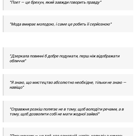
"Поет — це брехун, який завжди говорить правду"
"Мода вмирає молодою, і саме це робить її серйозною"
"Дзеркала повинні б добре подумати, перш ніж відображати
обличчя"
"Я знаю, що мистецтво абсолютно необхідне, тільки не знаю —
навіщо"
"Справжня розкіш полягає не в тому, щоб володіти речами, а в
тому, щоб дозволити собі не мати жодної зайвої"
"Письменник — це той, хто самотній, навіть коли він з кимось.