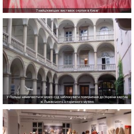
7 найцікавіших виставок серпня в Києві
У Польщі намагаються через суд заблокувати повернення до України картин
зі Львівського історичного музею