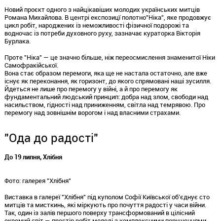
Новий проєкт одного з найцікавіших молодих українських митців
Романа Михайлова. В центрі експозицї полотно"Ніка", яке продовжує
цикл робіт, народжених із неможливості фізичної подорожі та
водночас із потреби духовного руху, зазначає кураторка Вікторія
Бурлака.
Проте "Ніка" — це значно більше, ніж переосмислення знаменитої Ніки
Самофракійської.
Вона стає образом перемоги, яка ще не настала остаточно, але вже
існує як переконання, як горизонт, до якого спрямовані наші зусилля.
Йдеться не лише про перемогу у війні, а й про перемогу як
фундаментальний людський принцип: добра над злом, свободи над
насильством, гідності над приниженням, світла над темрявою. Про
перемогу над зовнішнім ворогом і над власними страхами.
"Ода до радості"
До 19 липня, Хлібня
Фото: галерея "Хлібня"
Виставка в галереї "Хлібня" під куполом Софії Київської об’єднує сто
митців та мисткинь, які міркують про почуття радості у часи війни.
Так, один із залів першого поверху трансформований в цілісний
окремий світ — простір робіт молоді з комплексними порушеннями