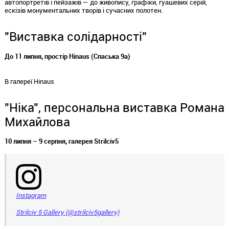
автопортретів і пейзажів — до живопису, графіки, гуашевих серій,
ескізів монументальних творів і сучасних полотен.
"Виставка солідарності"
До 11 липня, простір Hinaus (Спаська 9а)
В галереї Hinaus
"Ніка", персональна виставка Романа
Михайлова
10 липня – 9 серпня, галерея Strilciv5
Instagram
Strilciv 5 Gallery (@strilciv5gallery)