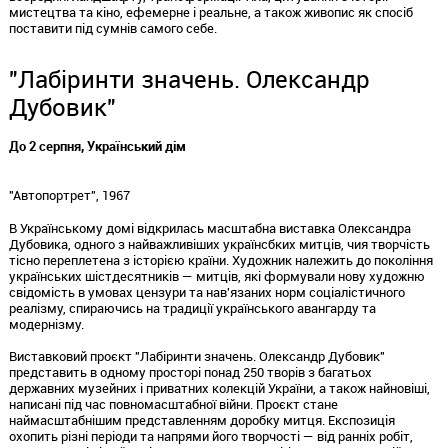
мистецтва та кіно, ефемерне і реальне, а також живопис як спосіб
поставити під сумнів самого себе.
"Лабіринти значень. Олександр
Дубовик"
До 2 серпня, Український дім
"Автопортрет", 1967
В Українському домі відкрилась масштабна виставка Олександра
Дубовика, одного з найважливіших українсбких митців, чия творчість
тісно переплетена з історією країни. Художник належить до покоління
українських шістдесятників — митців, які формували нову художню
свідомість в умовах цензури та нав'язаних норм соціалістичного
реалізму, спираючись на традиції українського авангарду та
модернізму.
Виставковий проєкт "Лабіринти значень. Олександр Дубовик"
представить в одному просторі понад 250 творів з багатьох
державних музейних і приватних колекцій України, а також найновіші,
написані під час повномасштабної війни. Проєкт стане
наймасштабнішим представленням доробку митця. Експозиція
охопить різні періоди та напрями його творчості — від ранніх робіт,