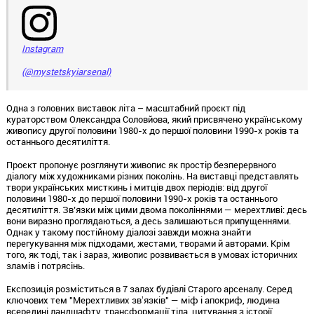
Instagram
(@mystetskyiarsenal)
Одна з головних виставок літа – масштабний проєкт під
кураторством Олександра Соловйова, який присвячено українському
живопису другої половини 1980-х до першої половини 1990-х років та
останнього десятиліття.
Проєкт пропонує розглянути живопис як простір безперервного
діалогу між художниками різних поколінь. На виставці представлять
твори українських мисткинь і митців двох періодів: від другої
половини 1980-х до першої половини 1990-х років та останнього
десятиліття. Зв’язки між цими двома поколіннями — мерехтливі: десь
вони виразно проглядаються, а десь залишаються припущеннями.
Однак у такому постійному діалозі завжди можна знайти
перегукування між підходами, жестами, творами й авторами. Крім
того, як тоді, так і зараз, живопис розвивається в умовах історичних
зламів і потрясінь.
Експозиція розміститься в 7 залах будівлі Старого арсеналу. Серед
ключових тем "Мерехтливих звʼязків" — міф і апокриф, людина
всередині ландшафту, трансформації тіла, цитування з історії