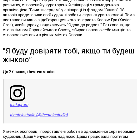
розвитку, створений у кураторській співпраці з громадською
організацією "Бачити серцем" у співпраці із фондом "Вплив". 18
авторів представили свої художні роботи, скульптури та колажі. Тема
виставка виникла з ідеї французького галериста Ксавьє Гра (Xavier
Gras), який щороку, надихаючись "Одою до радості" Бетховена, що
стала гімном Європейського Союзу, збирає навколо себе митців та
створює виставки в різних містах Європи.
"Я буду довіряти тобі, якщо ти будеш
жінкою"
До 27 липня, thestein studio
Instagram
thesteinstudio (@thesteinstudio)
У межах експозиції представлені роботи з однойменної серії кераміки
художниці Даші Чечушкової, над якою Даша працювала протягом