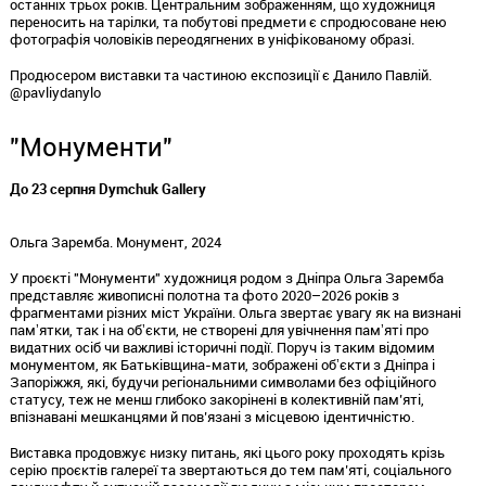
останніх трьох років. Центральним зображенням, що художниця
переносить на тарілки, та побутові предмети є спродюсоване нею
фотографія чоловіків переодягнених в уніфікованому образі.
Продюсером виставки та частиною експозиції є Данило Павлій.
@pavliydanylo
"Монументи"
До 23 серпня Dymchuk Gallery
Ольга Заремба. Монумент, 2024
У проєкті "Монументи" художниця родом з Дніпра Ольга Заремба
представляє живописні полотна та фото 2020–2026 років з
фрагментами різних міст України. Ольга звертає увагу як на визнані
памʼятки, так і на обʼєкти, не створені для увічнення памʼяті про
видатних осіб чи важливі історичні події. Поруч із таким відомим
монументом, як Батьківщина-мати, зображені обʼєкти з Дніпра і
Запоріжжя, які, будучи регіональними символами без офіційного
статусу, теж не менш глибоко закорінені в колективній пам’яті,
впізнавані мешканцями й пов’язані з місцевою ідентичністю.
Виставка продовжує низку питань, які цього року проходять крізь
серію проєктів галереї та звертаються до тем пам’яті, соціального