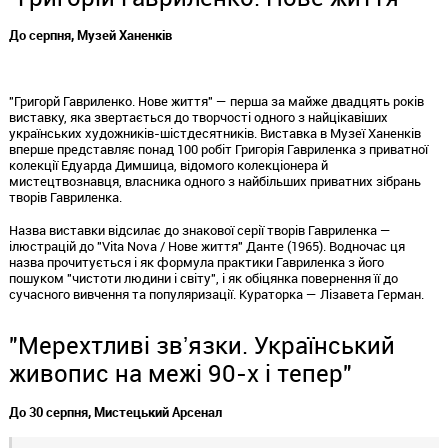
До серпня, Музей Ханенків
"Григорй Гавриленко. Нове життя" — перша за майже двадцять років
виставку, яка звертається до творчості одного з найцікавіших
українських художників-шістдесятників. Виставка в Музеї Ханенків
вперше представляє понад 100 робіт Григорія Гавриленка з приватної
колекції Едуарда Димшица, відомого колекціонера й
мистецтвознавця, власника одного з найбільших приватних зібрань
творів Гавриленка.
Назва виставки відсилає до знакової серії творів Гавриленка —
ілюстрацій до "Vita Nova / Нове життя" Данте (1965). Водночас ця
назва прочитується і як формула практики Гавриленка з його
пошуком "чистоти людини і світу", і як обіцянка повернення її до
сучасного вивчення та популяризації. Кураторка — Лізавета Герман.
"Мерехтливі звʼязки. Український
живопис на межі 90-х і тепер"
До 30 серпня, Мистецький Арсенал