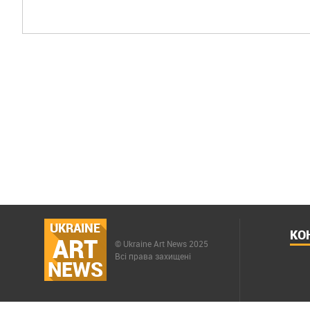
UKRAINE
КО
ART
© Ukraine Art News 2025
Всі права захищені
NEWS