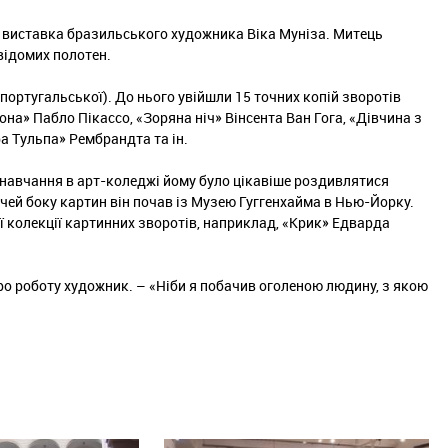
ає виставка бразильського художника Віка Муніза. Митець
відомих полотен.
португальської). До нього увійшли 15 точних копій зворотів
она» Пабло Пікассо, «Зоряна ніч» Вінсента Ван Гога, «Дівчина з
а Тульпа» Рембрандта та ін.
и навчання в арт-коледжі йому було цікавіше роздивлятися
очей боку картин він почав із Музею Гуггенхайма в Нью-Йорку.
ї колекції картинних зворотів, наприклад, «Крик» Едварда
про роботу художник. – «Ніби я побачив оголеною людину, з якою