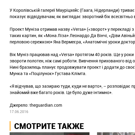
У Королівській галереї Мауріцхейс (Гаага, Нідерланди) трив
показує відвідувачам, як виглядає зворотний бік всесвітньо 
Проект Муніза отримав назву «Versa» («зворот» у перекладі з 
таких картин, як «Мона Ліза» Леонардо Да Вінчі, «Діви Авіньй
перловою сережкою» Яна Вермеєра, «Анатомічні уроки доктор
Вік Муніз працював над «Versa» протягом 40 років. Ще у рок
звороти полотен, ніж самі роботи. Вивчення прихованого від 
Нині бразилець планує продовжувати проект і додати до своє
Мунка та «Поцілунок» Густава Клімта.
«Я відчував, що зазираю туди, куди не варто», – розповідає 
знайомий вже багато років. Це було дуже інтимно».
Джерело: theguardian.com
17.06.2016
СМОТРИТЕ ТАКЖЕ