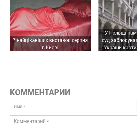
У Польщі нам
7 найцікавіших виставок серпня
суд заблокува
в Києві
України карти
історич
КОММЕНТАРИИ