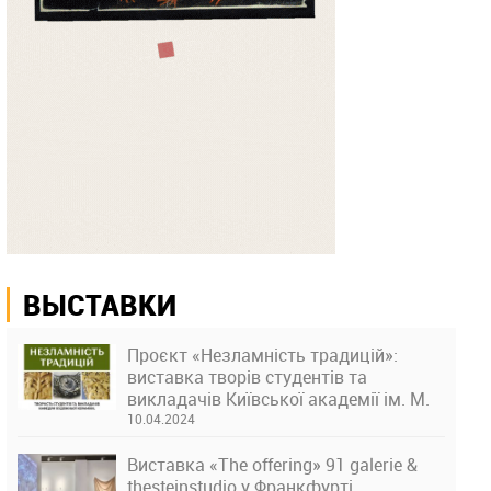
ВЫСТАВКИ
Проєкт «Незламність традицій»:
виставка творів студентів та
викладачів Київської академії ім. М.
Бойчука
10.04.2024
Виставка «The offering» 91 galerie &
thesteinstudio у Франкфурті