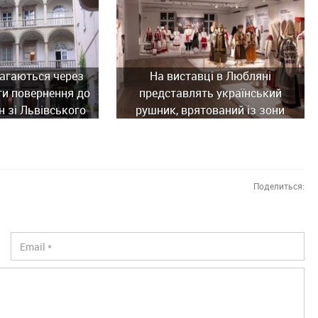
агаються через
На виставці в Любляні
ти повернення до
представлять український
н зі Львівського
рушник, врятований із зони
ного музею
бойових дій
Поделиться: