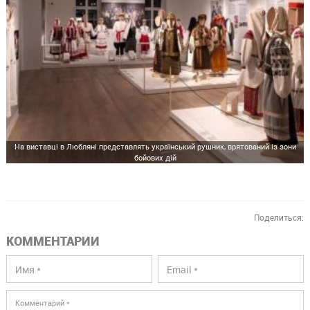
На виставці в Любляні представлять український рушник, врятований із зони
бойових дій
Поделиться:
КОММЕНТАРИИ