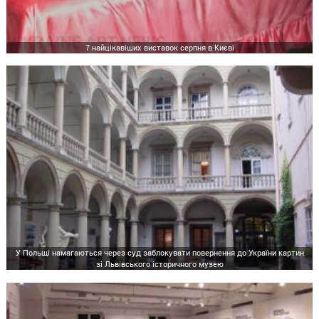
7 найцікавіших виставок серпня в Києві
У Польщі намагаються через суд заблокувати повернення до України картин
зі Львівського історичного музею