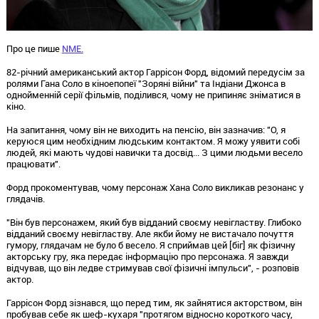
Про це пише
NME.
82-річний американський актор Гаррісон Форд, відомий передусім за
ролями Гана Соло в кіноепопеї "Зоряні війни" та Індіани Джонса в
однойменній серії фільмів, поділився, чому не припиняє зніматися в
кіно.
На запитання, чому він не виходить на пенсію, він зазначив: "О, я
керуюся цим необхідним людським контактом. Я можу уявити собі
людей, які мають чудові навички та досвід... З цими людьми весело
працювати".
Форд прокоментував, чому персонаж Хана Соло викликав резонанс у
глядачів.
"Він був персонажем, який був відданий своєму невігластву. Глибоко
відданий своєму невігластву. Але якби йому не вистачало почуття
гумору, глядачам не було б весело. Я сприймав цей [біг] як фізичну
акторську гру, яка передає інформацію про персонажа. Я завжди
відчував, що він ледве стримував свої фізичні імпульси", - розповів
актор.
Гаррісон Форд зізнався, що перед тим, як зайнятися акторством, він
пробував себе як шеф-кухаря "протягом відносно короткого часу,