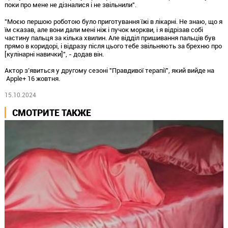
поки про мене не дізналися і не звільнили".
"Моєю першою роботою було приготування їжі в лікарні. Не знаю, що я
їм сказав, але вони дали мені ніж і пучок моркви, і я відрізав собі
частину пальця за кілька хвилин. Але відділ пришивання пальців був
прямо в коридорі, і відразу після цього тебе звільняють за брехню про
[кулінарні навички]", - додав він.
Актор з’явиться у другому сезоні "Правдивої терапії", який вийде на
Apple+ 16 жовтня.
15.10.2024
СМОТРИТЕ ТАКЖЕ