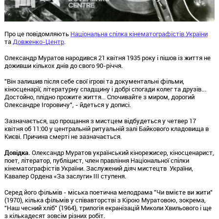
Про це повідомляють
Національна спілка кінематографістів України
та
Довженко-Центр
.
Олександр Муратов народився 21 квітня 1935 року і пішов із життя не
доживши кількох днів до свого 90-річчя.
"Він залишив після себе свої ігрові та документальні фільми,
кіносценарії, літературну спадщину і добрі спогади колег та друзів...
Достойно, плідно прожите життя... Спочивайте з миром, дорогий
Олександре Ігоровичу", - йдеться у дописі.
Зазначається, що прощання з мистцем відбудеться у четвер 17
квітня об 11:00 у центральній ритуальній залі Байкового кладовища в
Києві. Причина смерті не зазначається.
Довідка.
Олександр Муратов український кінорежисер, кіносценарист,
поет, літератор, публіцист, член правління Національної спілки
кінематографістів України. Заслужений діяч мистецтв України,
Кавалер Ордена «За заслуги» III ступеня.
Серед його фільмів - міська поетична мелодрама "Чи вмієте ви жити"
(1970), кілька фільмів у співавторстві з Кірою Муратовою, зокрема,
"Наш чесний хліб" (1964), трилогія екранізацій Миколи Хвильового і ще
з кількадесят зовсім різних робіт.