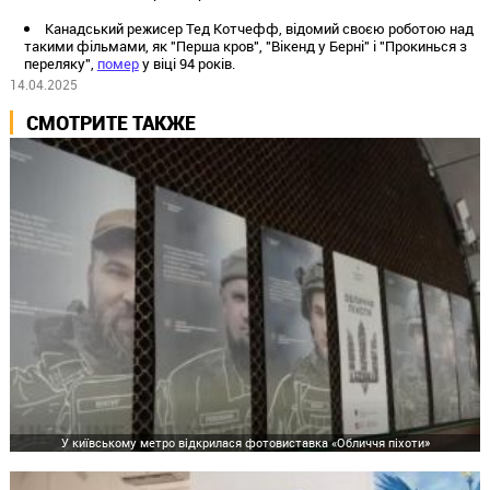
Канадський режисер Тед Котчефф, відомий своєю роботою над
такими фільмами, як "Перша кров", "Вікенд у Берні" і "Прокинься з
переляку",
помер
у віці 94 років.
14.04.2025
СМОТРИТЕ ТАКЖЕ
У київському метро відкрилася фотовиставка «Обличчя піхоти»