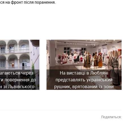
ся на фронт після поранення.
агаються через
На виставці в Любляні
ти повернення до
представлять український
н зі Львівського
рушник, врятований із зони
ного музею
бойових дій
Поделиться: