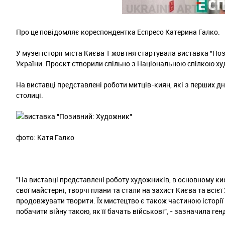
Про це повідомляє кореспондентка Еспресо Катерина Галко.
У музеї історії міста Києва 1 жовтня стартувала виставка "П
України. Проєкт створили спільно з Національною спілкою ху
На виставці представлені роботи митців-киян, які з перших 
столиці.
фото: Катя Галко
"На виставці представлені роботу художників, в основному к
свої майстерні, творчі плани та стали на захист Києва та всієї
продовжувати творити. Їх мистецтво є також частиною історії 
побачити війну такою, як її бачать військові", - зазначила ге