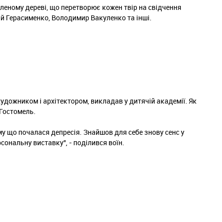
леному дереві, що перетворює кожен твір на свідчення
ій Герасименко, Володимир Вакуленко та інші.
дожником і архітектором, викладав у дитячій академії. Як
 Гостомель.
му що почалася депресія. Знайшов для себе знову сенс у
сональну виставку", - поділився воїн.