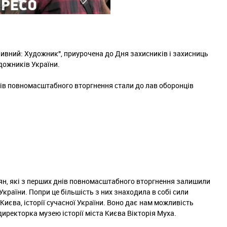
озивний: Художник", приурочена до Дня захисників і захисниць
дожників України.
днів повномасштабного вторгнення стали до лав оборонців
иян, які з перших днів повномасштабного вторгнення залишили
 України. Попри це більшість з них знаходила в собі сили
Києва, історії сучасної України. Воно дає нам можливість
ндиректорка музею історії міста Києва Вікторія Муха.