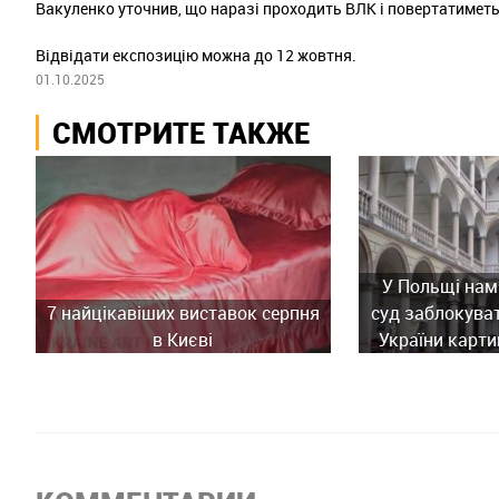
Вакуленко уточнив, що наразі проходить ВЛК і повертатиметь
Відвідати експозицію можна до 12 жовтня.
01.10.2025
СМОТРИТЕ ТАКЖЕ
У Польщі нам
7 найцікавіших виставок серпня
суд заблокува
в Києві
України карти
історич