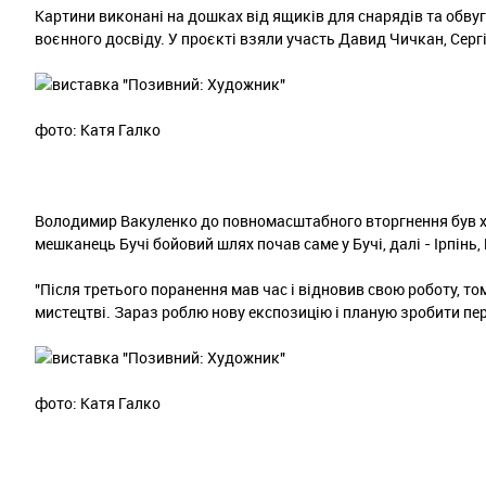
Картини виконані на дошках від ящиків для снарядів та обвуг
воєнного досвіду. У проєкті взяли участь Давид Чичкан, Серг
фото: Катя Галко
Володимир Вакуленко до повномасштабного вторгнення був ху
мешканець Бучі бойовий шлях почав саме у Бучі, далі - Ірпінь,
"Після третього поранення мав час і відновив свою роботу, то
мистецтві. Зараз роблю нову експозицію і планую зробити пер
фото: Катя Галко