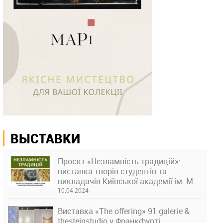
ВЫСТАВКИ
Проєкт «Незламність традицій»:
виставка творів студентів та
викладачів Київської академії ім. М.
Бойчука
10.04.2024
Виставка «The offering» 91 galerie &
thesteinstudio у Франкфурті