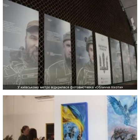
У київському метро відкрилася фотовиставка «Обличчя піхоти»