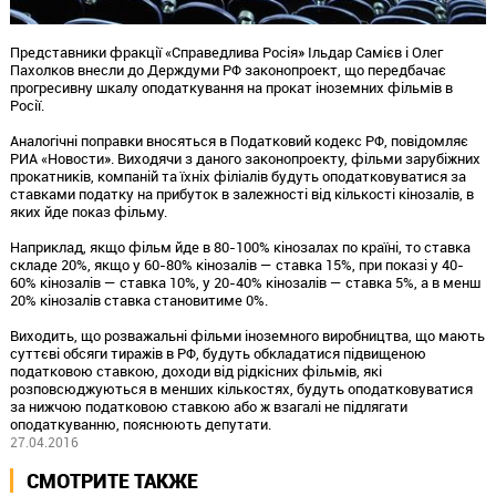
Представники фракції «Справедлива Росія» Ільдар Самієв і Олег
Пахолков внесли до Держдуми РФ законопроект, що передбачає
прогресивну шкалу оподаткування на прокат іноземних фільмів в
Росії.
Аналогічні поправки вносяться в Податковий кодекс РФ, повідомляє
РИА «Новости». Виходячи з даного законопроекту, фільми зарубіжних
прокатників, компаній та їхніх філіалів будуть оподатковуватися за
ставками податку на прибуток в залежності від кількості кінозалів, в
яких йде показ фільму.
Наприклад, якщо фільм йде в 80-100% кінозалах по країні, то ставка
складе 20%, якщо у 60-80% кінозалів — ставка 15%, при показі у 40-
60% кінозалів — ставка 10%, у 20-40% кінозалів — ставка 5%, а в менш
20% кінозалів ставка становитиме 0%.
Виходить, що розважальні фільми іноземного виробництва, що мають
суттєві обсяги тиражів в РФ, будуть обкладатися підвищеною
податковою ставкою, доходи від рідкісних фільмів, які
розповсюджуються в менших кількостях, будуть оподатковуватися
за нижчою податковою ставкою або ж взагалі не підлягати
оподаткуванню, пояснюють депутати.
27.04.2016
СМОТРИТЕ ТАКЖЕ