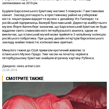
заплановано на 2019 рік.
Будівля Барселонського Ермітажу матиме 5 поверхів і 7 виставкових
кімнат. Заклад розташують в престижному районі на узбережжі
міста. Ініціаторами відкриття музею є дизайнер Уго Палларес та
російський підприємець Валерій Ярославський. Директор майбутнього
музею Йорге Вагенсберг зазначив, що Барселонський Ермітаж не буде
відділом свого славнозвісного петербурзького аналога, однак не
виключає, що іспанський музей може прийняти 3-мільйонну колекцію
російського побратима. При цьому дизайн інтер’єрів барселонського
закладу майже повністю копіюватиме оригінал.
Минулого тижня до США привезли еротичний живопис із
іспанського Музею Прадо. Тим часом на початку червня в
петербурзькому Ермітажі знайшли втрачену картину Рубенса.
Джерело: news.artnet.com
22.06.2016
СМОТРИТЕ ТАКЖЕ