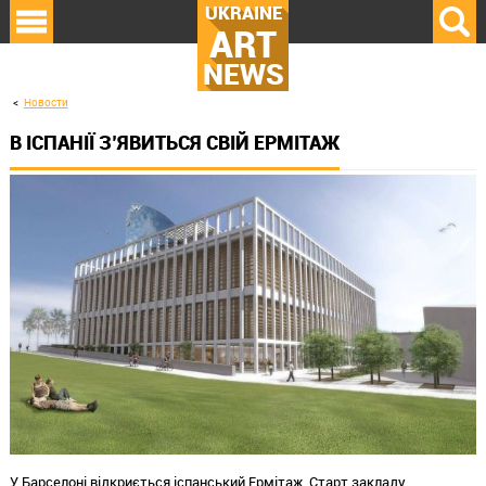
UKRAINE
ART
NEWS
Новости
В ІСПАНІЇ З’ЯВИТЬСЯ СВІЙ ЕРМІТАЖ
У Барселоні відкриється іспанський Ермітаж. Старт закладу