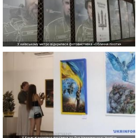
У київському метро відкрилася фотовиставка «Обличчя піхоти»
У Києві відкрилася виставка до Дня Незалежності України