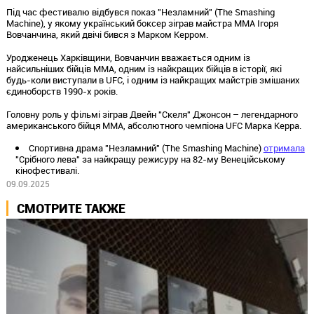
Під час фестивалю відбувся показ "Незламний" (The Smashing
Machine), у якому український боксер зіграв майстра ММА Ігоря
Вовчанчина, який двічі бився з Марком Керром.
Уродженець Харківщини, Вовчанчин вважається одним із
найсильніших бійців ММА, одним із найкращих бійців в історії, які
будь-коли виступали в UFC, і одним із найкращих майстрів змішаних
єдиноборств 1990-х років.
Головну роль у фільмі зіграв Двейн "Скеля" Джонсон – легендарного
американського бійця ММА, абсолютного чемпіона UFC Марка Керра.
Спортивна драма "Незламний" (The Smashing Machine)
отримала
"Срібного лева" за найкращу режисуру на 82-му Венеційському
кінофестивалі.
09.09.2025
СМОТРИТЕ ТАКЖЕ